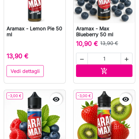
Aramax - Lemon Pie 50
Aramax - Max
ml
Blueberry 50 ml
10,90 €
13,90 €
13,90 €


Aggiungi al c

Vedi dettagli
-3,00 €
-3,00 €

