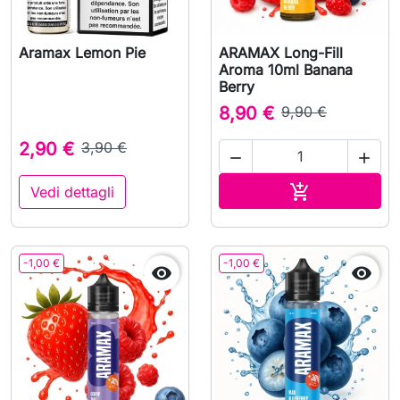
Aramax Lemon Pie
ARAMAX Long-Fill
Aroma 10ml Banana
Berry
8,90 €
9,90 €
2,90 €
3,90 €


Aggiungi al c

Vedi dettagli
-1,00 €
-1,00 €

