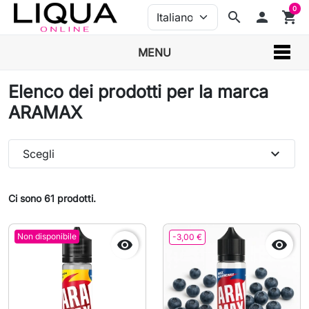
0
search
person
shopping_cart
MENU
Elenco dei prodotti per la marca
ARAMAX
expand_more
Scegli
Ci sono 61 prodotti.
Non disponibile
-3,00 €

