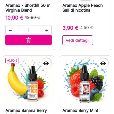
Aramax - Shortfill 50 ml
Aramax Apple Peach
Virginia Blend
Sali di nicotina
10,90 €
13,90 €
3,90 €
4,50 €


Aggiungi al carrello

Vedi dettagli
-0,60 €


Aramax Banana Berry
Aramax Berry Mint