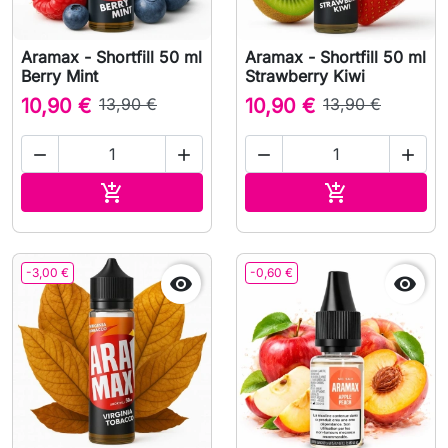
Aramax - Shortfill 50 ml
Aramax - Shortfill 50 ml
Berry Mint
Strawberry Kiwi
10,90 €
13,90 €
10,90 €
13,90 €




Aggiungi al carrello
Aggiungi al c


-3,00 €
-0,60 €

