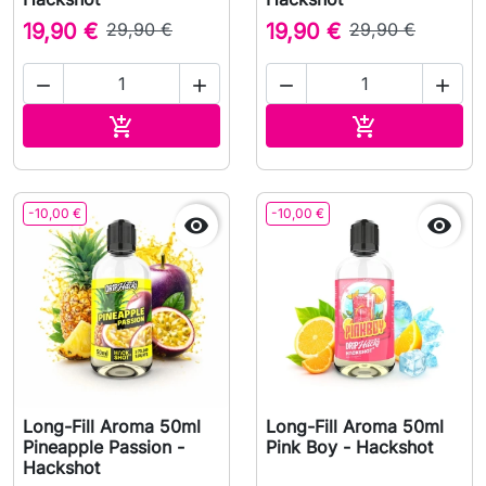
19,90 €
29,90 €
19,90 €
29,90 €




Aggiungi al carrello
Aggiungi al c


-10,00 €
-10,00 €


Long-Fill Aroma 50ml
Long-Fill Aroma 50ml
Pineapple Passion -
Pink Boy - Hackshot
Hackshot