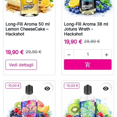
Long-Fill Aroma 50 ml
Long-Fill Aroma 38 ml
Lemon CheeseCake –
Jotuns Wrath -
Hackshot
Hackshot
19,90 €
29,90 €
19,90 €
29,90 €


Aggiungi al c

Vedi dettagli
-10,00 €
-10,00 €

