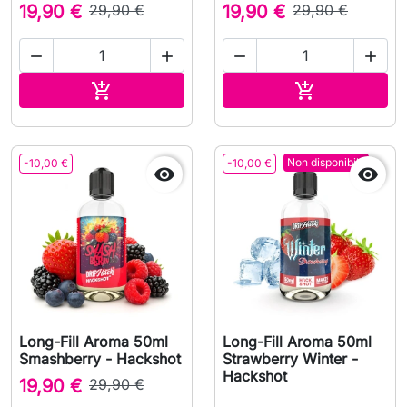
19,90 €
29,90 €
19,90 €
29,90 €




Aggiungi al carrello
Aggiungi al c


Non disponibile
-10,00 €
-10,00 €


Long-Fill Aroma 50ml
Long-Fill Aroma 50ml
Smashberry - Hackshot
Strawberry Winter -
Hackshot
19,90 €
29,90 €