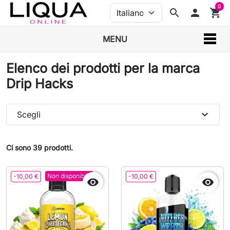
0
search
person
shopping_cart
MENU
Elenco dei prodotti per la marca
Drip Hacks
expand_more
Scegli
Ci sono 39 prodotti.
Non disponibile
-10,00 €
-10,00 €

