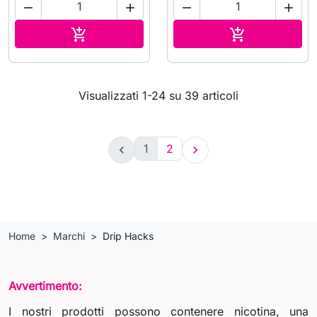




Aggiungi al carrello
Aggiungi al c


Visualizzati 1-24 su 39 articoli
1
2


Home
Marchi
Drip Hacks
Avvertimento:
I nostri prodotti possono contenere nicotina, una