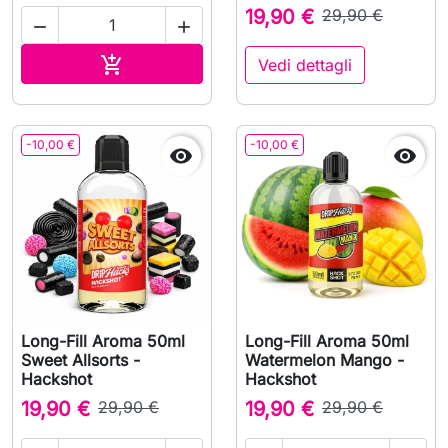
19,90 €
29,90 €


Aggiungi al carrello

Vedi dettagli
-10,00 €
-10,00 €


Long-Fill Aroma 50ml
Long-Fill Aroma 50ml
Sweet Allsorts -
Watermelon Mango -
Hackshot
Hackshot
19,90 €
29,90 €
19,90 €
29,90 €