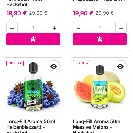
Hackshot
19,90 €
29,90 €
19,90 €
29,90 €




Aggiungi al carrello
Aggiungi al c


-10,00 €
-10,00 €


Long-Fill Aroma 50ml
Long-Fill Aroma 50ml
Heizenblezzard -
Massive Melons -
Hackshot
Hackshot