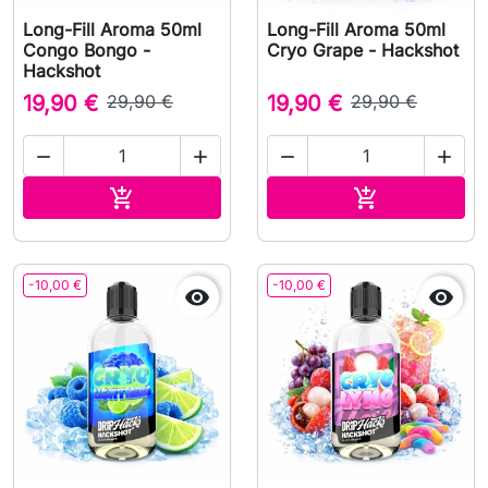
Long-Fill Aroma 50ml
Long-Fill Aroma 50ml
Congo Bongo -
Cryo Grape - Hackshot
Hackshot
19,90 €
29,90 €
19,90 €
29,90 €




Aggiungi al carrello
Aggiungi al c


-10,00 €
-10,00 €

