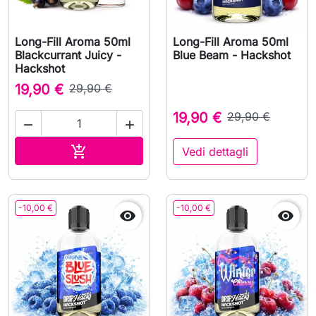
Long-Fill Aroma 50ml
Long-Fill Aroma 50ml
Blackcurrant Juicy -
Blue Beam - Hackshot
Hackshot
19,90 €
29,90 €
19,90 €
29,90 €


Aggiungi al carrello

Vedi dettagli
-10,00 €
-10,00 €

