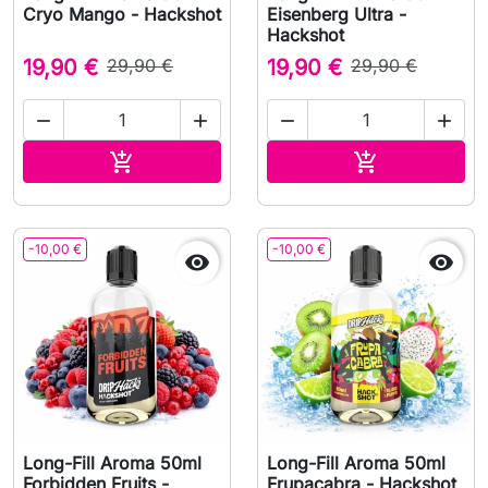
Cryo Mango - Hackshot
Eisenberg Ultra -
Hackshot
19,90 €
29,90 €
19,90 €
29,90 €




Aggiungi al carrello
Aggiungi al c


-10,00 €
-10,00 €


Long-Fill Aroma 50ml
Long-Fill Aroma 50ml
Forbidden Fruits -
Frupacabra - Hackshot