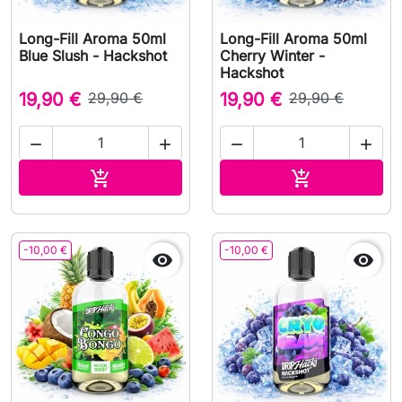
Long-Fill Aroma 50ml
Long-Fill Aroma 50ml
Blue Slush - Hackshot
Cherry Winter -
Hackshot
19,90 €
29,90 €
19,90 €
29,90 €




Aggiungi al carrello
Aggiungi al c


-10,00 €
-10,00 €

