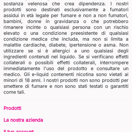
sostanza velenosa che crea dipendenza. I nostri
prodotti sono destinati esclusivamente a fumatori
assidui in età legale per fumare e non a non fumatori,
bambini, donne in gravidanza o che potrebbero
rimanere incinte o qualsiasi persona con un rischio
elevato o una condizione preesistente di qualsiasi
condizione medica che includa, ma non si limita a
malattie cardiache, diabete, ipertensione o asma. Non
utilizzare se si è allergici a uno qualsiasi degli
ingredienti contenuti nel liquido. Se si verificano effetti
collaterali o possibili effetti collaterali, interrompere
immediatamente l'uso del prodotto e consultare un
medico. Gli e-liquid contenenti nicotina sono vietati ai
minori di 18 anni. I nostri prodotti non sono prodotti per
smettere di fumare e non sono stati testati o garantiti
come tali.
arrow_drop_down
Prodotti
arrow_drop_down
La nostra azienda
arrow_drop_down
Il tuo account