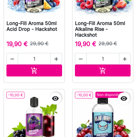
Long-Fill Aroma 50ml
Long-Fill Aroma 50ml
Acid Drop - Hackshot
Alkaline Rise -
Hackshot
19,90 €
29,90 €
19,90 €
29,90 €




Aggiungi al carrello
Aggiungi al c


Non disponibile
-10,00 €
-10,00 €

