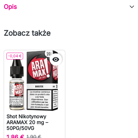
Opis
Zobacz także
-0,04 €

Shot Nikotynowy
ARAMAX 20 mg –
50PG/50VG
1,86 €
1,90 €