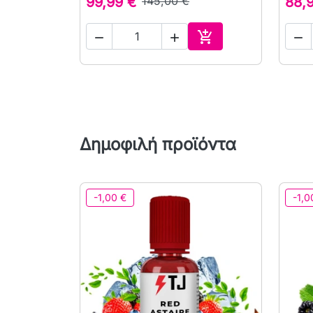
99,99 €
145,00 €
88,




Αγορά
Δημοφιλή προϊόντα
-1,00 €
-1,0