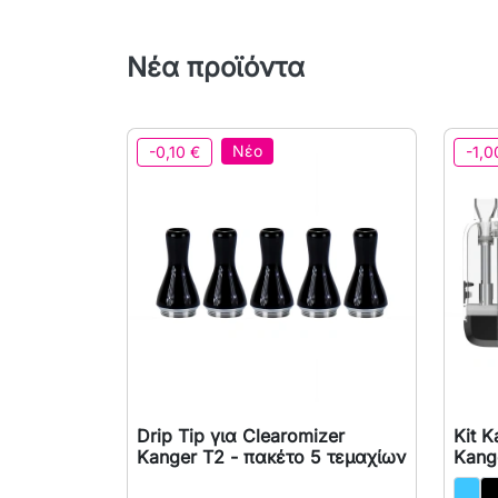
Νέα προϊόντα
Νέο
-0,10 €
-1,0
Drip Tip για Clearomizer
Kit K

Γρήγορη προβολή
Kanger T2 - πακέτο 5 τεμαχίων
Kang