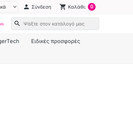
person
shopping_cart
0
Σύνδεση
Καλάθι:
search
ρα.
gerTech
Ειδικές προσφορές