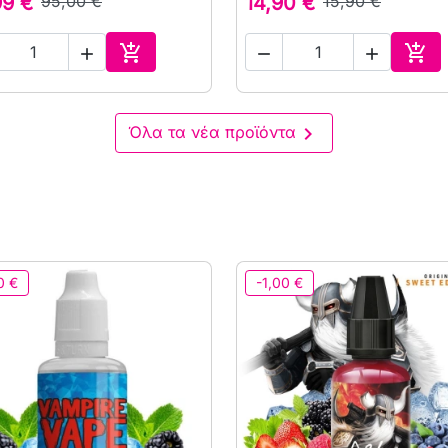
99 €
95,00 €
14,90 €
15,90 €





Αγορά
Αγο

Όλα τα νέα προϊόντα
0 €
-1,00 €