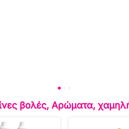
ες
 γεύσεις
μα όπως
ίνες βολές, Αρώματα, χαμηλή