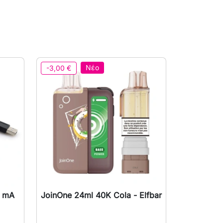
Νέο
-3,00 €
0 mA
JoinOne 24ml 40K Cola - Elfbar

Γρήγορη προβολή