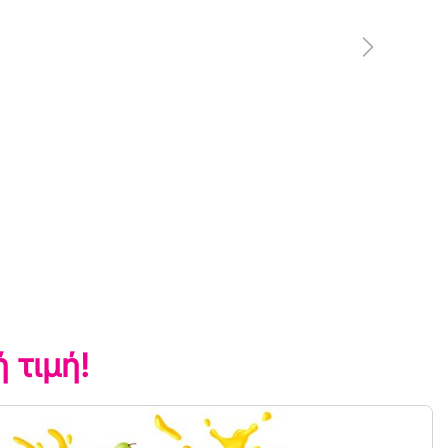
 τιμή!