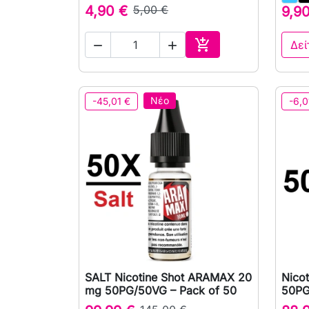
4,90 €
5,00 €
9,9

Δεί


Αγορά
Νέο
-45,01 €
-6,0
SALT Nicotine Shot ARAMAX 20
Nico

Γρήγορη προβολή
mg 50PG/50VG – Pack of 50
50PG