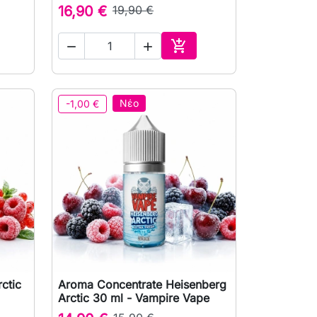
16,90 €
19,90 €



ρά
Αγορά
Νέο
-1,00 €
ctic
Aroma Concentrate Heisenberg

Γρήγορη προβολή
Arctic 30 ml - Vampire Vape