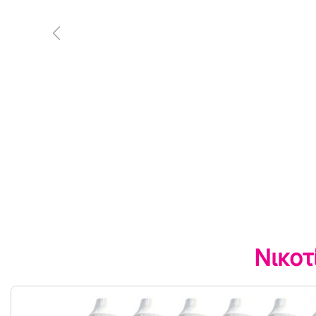
Ανακαλύψτε ξανά φρέσκ
γεύσεις
Κλείστε τα μάτια και νιώστε τις
να απελευθερώνονται στο στό
ποτέ πριν.
Νικοτ