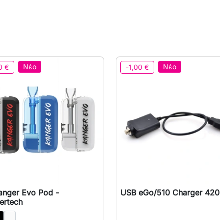
Νέο
Νέο
0 €
-1,00 €
anger Evo Pod -
USB eGo/510 Charger 42

Γρήγορη προβολή

Γρήγορη προβολή
ertech