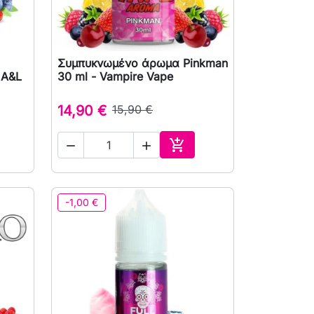
Συμπυκνωμένο άρωμα Pinkman

Γρήγορη προβολή
 A&L
30 ml - Vampire Vape
14,90 €
15,90 €



ρά
Αγορά
-1,00 €