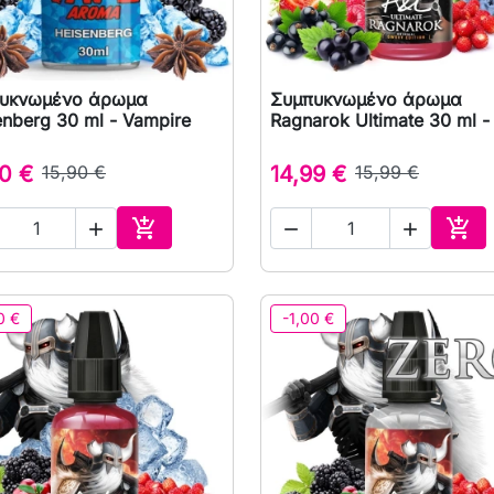
υκνωμένο άρωμα
Συμπυκνωμένο άρωμα

Γρήγορη προβολή

Γρήγορη προβολή
enberg 30 ml - Vampire
Ragnarok Ultimate 30 ml -
0 €
15,90 €
14,99 €
15,99 €





Αγορά
Αγο
0 €
-1,00 €