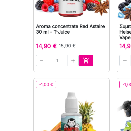
Aroma concentrate Red Astaire
Συμπ

Γρήγορη προβολή
30 ml - T-Juice
Heis
Vape
14,90 €
15,90 €
14,9




Αγορά
-1,00 €
-1,0