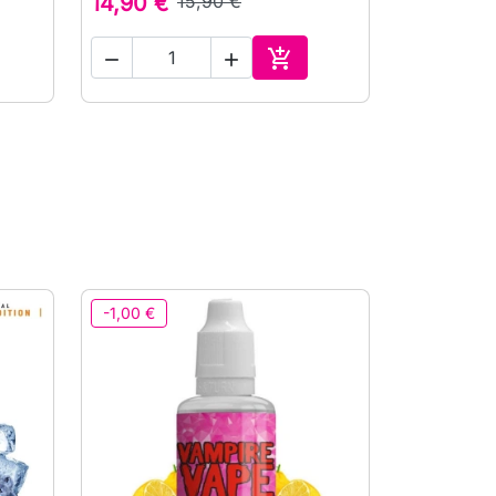
14,90 €
15,90 €



ρά
Αγορά
-1,00 €