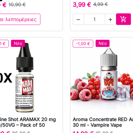
3,99 €
4,99 €
0 €
10,90 €

τε λεπτομέρειες


Αγο
Νέο
Νέο
1 €
-1,00 €
tine Shot ARAMAX 20 mg
Aroma Concentrate RED Ar

Γρήγορη προβολή

Γρήγορη προβολή
/50VG – Pack of 50
30 ml - Vampire Vape