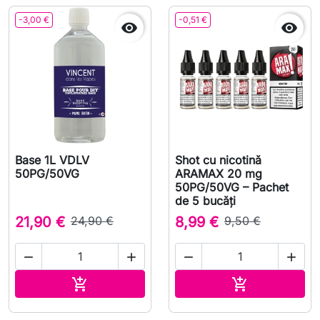
-3,00 €
-0,51 €


Base 1L VDLV
Shot cu nicotină
50PG/50VG
ARAMAX 20 mg
50PG/50VG – Pachet
de 5 bucăți
21,90 €
24,90 €
8,99 €
9,50 €




Adauga in cos
Adauga in co

