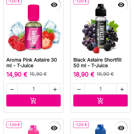
-1,00 €
-1,00 €


Aroma Pink Astaire 30
Black Astaire Shortfill
ml - T-Juice
50 ml - T-Juice
14,90 €
15,90 €
18,90 €
19,90 €




Adauga in cos
Adauga in co


-1,00 €
-1,00 €

