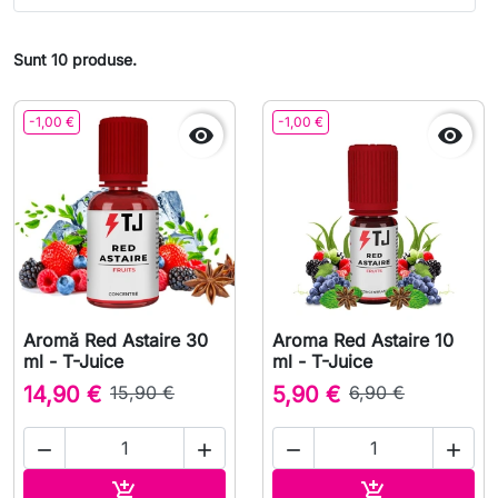
Sunt 10 produse.
-1,00 €
-1,00 €


Aromă Red Astaire 30
Aroma Red Astaire 10
ml - T-Juice
ml - T-Juice
14,90 €
15,90 €
5,90 €
6,90 €




Adauga in cos
Adauga in co

