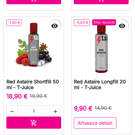
Stoc epuizat
-1,00 €
-5,00 €


Red Astaire Shortfill 50
Red Astaire Longfill 20
ml - T-Juice
ml - T-Juice
18,90 €
19,90 €
9,90 €
14,90 €


Adauga in cos

Afiseaza detalii