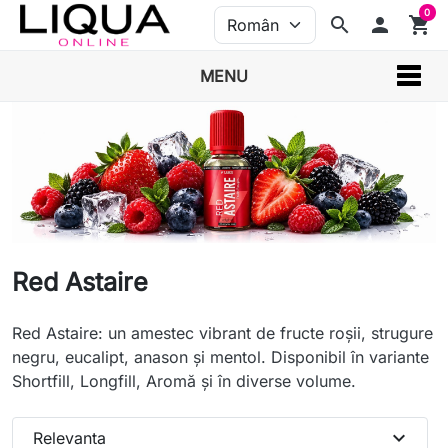
0
search
person
shopping_cart
MENU
Red Astaire
Red Astaire: un amestec vibrant de fructe roșii, strugure
negru, eucalipt, anason și mentol. Disponibil în variante
Shortfill, Longfill, Aromă și în diverse volume.
expand_more
Relevanta