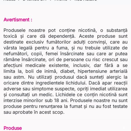
Avertisment :
Produsele noastre pot conține nicotină, o substanță
toxică și care dă dependență. Aceste produse sunt
destinate exclusiv fumătorilor adulți convinși, care au
vârsta legală pentru a fuma, și nu trebuie utilizate de
nefumători, copii, femei însărcinate sau care ar putea
rămâne însărcinate, ori de persoane cu risc crescut sau
afecțiuni medicale existente, inclusiv, dar fără a se
limita la, boli de inimă, diabet, hipertensiune arterială
sau astm. Nu utilizați produsul dacă sunteți alergic la
oricare dintre ingredientele lichidului. Dacă apar reacții
adverse sau simptome suspecte, opriți imediat utilizarea
și consultați un medic. Lichidele ce conțin nicotină sunt
interzise minorilor sub 18 ani. Produsele noastre nu sunt
produse pentru renunțarea la fumat și nu au fost testate
sau aprobate în acest scop.
arrow_drop_down
Produse