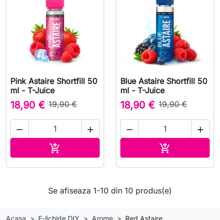
Pink Astaire Shortfill 50
Blue Astaire Shortfill 50
ml - T-Juice
ml - T-Juice
18,90 €
19,90 €
18,90 €
19,90 €




Adauga in cos
Adauga in co


Se afiseaza 1-10 din 10 produs(e)
Acasa
E-lichide DIY
Arome
Red Astaire