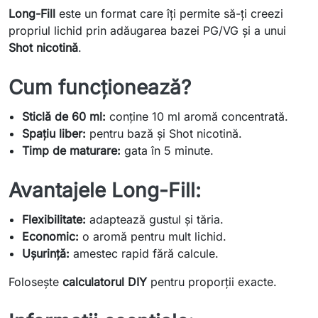
Long-Fill
este un format care îți permite să-ți creezi
propriul lichid prin adăugarea bazei PG/VG și a unui
Shot nicotină
.
Cum funcționează?
Sticlă de 60 ml:
conține 10 ml aromă concentrată.
Spațiu liber:
pentru bază și Shot nicotină.
Timp de maturare:
gata în 5 minute.
Avantajele Long-Fill:
Flexibilitate:
adaptează gustul și tăria.
Economic:
o aromă pentru mult lichid.
Ușurință:
amestec rapid fără calcule.
Folosește
calculatorul DIY
pentru proporții exacte.