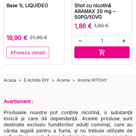
Base 1L LIQUIDEO
Shot cu nicotină
ARAMAX 20 mg –
50PG/50VG
1,86 €
1,90 €
19,90 €
21,90 €


Adauga in co

Afiseaza detalii
Acasa
E-lichide DIY
Arome
Arome RITCHY
Avertisment :
Produsele noastre pot conține nicotină, o substanță
toxică și care dă dependență. Aceste produse sunt
destinate exclusiv fumătorilor adulți convinși, care au
vârsta legală pentru a fuma, și nu trebuie utilizate de