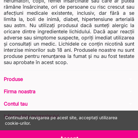
nefumători, copii, femei însărcinate sau care ar putea
rămâne însărcinate, ori de persoane cu risc crescut sau
afecțiuni medicale existente, inclusiv, dar fără a se
limita la, boli de inimă, diabet, hipertensiune arterială
sau astm. Nu utilizați produsul dacă sunteți alergic la
oricare dintre ingredientele lichidului. Dacă apar reacții
adverse sau simptome suspecte, opriți imediat utilizarea
și consultați un medic. Lichidele ce conțin nicotină sunt
interzise minorilor sub 18 ani. Produsele noastre nu sunt
produse pentru renunțarea la fumat și nu au fost testate
sau aprobate în acest scop.
arrow_drop_down
Produse
arrow_drop_down
Firma noastra
arrow_drop_down
Contul tau
arrow_drop_down
Informatiile magazinului
Continuând navigarea pe acest site, acceptați utilizarea
cookie-urilor.
© 2026 - LIQUA Online™