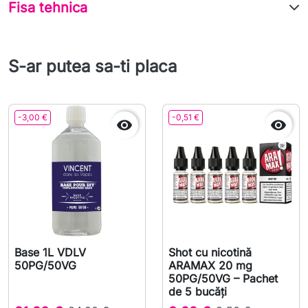
Fisa tehnica
S-ar putea sa-ti placa
-3,00 €
-0,51 €


Base 1L VDLV
Shot cu nicotină
50PG/50VG
ARAMAX 20 mg
50PG/50VG – Pachet
de 5 bucăți