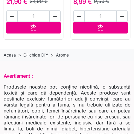
21,90 €
24,90 €
8,99 €
9,50 €




Adauga in cos
Adauga in co


Acasa
E-lichide DIY
Arome
Avertisment :
Produsele noastre pot conține nicotină, o substanță
toxică și care dă dependență. Aceste produse sunt
destinate exclusiv fumătorilor adulți convinși, care au
vârsta legală pentru a fuma, și nu trebuie utilizate de
nefumători, copii, femei însărcinate sau care ar putea
rămâne însărcinate, ori de persoane cu risc crescut sau
afecțiuni medicale existente, inclusiv, dar fără a se
limita la, boli de inimă, diabet, hipertensiune arterială