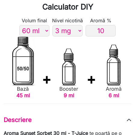
Calculator DIY
Volum final
Nivel nicotină
Aromă %
Bază
Booster
Aromă
45 ml
9 ml
6 ml
Descriere
Aroma Sunset Sorbet 30 ml - T-Juice
te poartă pe o