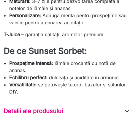
Maturare:
3–7 zile pentru dezvoltarea completă a
notelor de lămâie și ananas.
Personalizare:
Adaugă mentă pentru prospețime sau
vanilie pentru atenuarea acidității.
T-Juice
– garanția calității aromelor premium.
De ce Sunset Sorbet:
Prospețime intensă:
lămâie crocantă cu notă de
ananas.
Echilibru perfect:
dulceață și aciditate în armonie.
Versatilitate:
se potrivește tuturor bazelor și stilurilor
DIY.
Detalii ale produsului