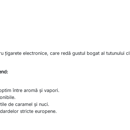
u țigarete electronice, care redă gustul bogat al tutunului c
end:
optim între aromă și vapori.
onibile.
ile de caramel și nuci.
ardelor stricte europene.