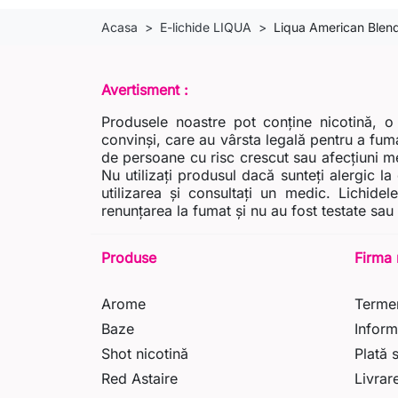
Acasa
E-lichide LIQUA
Liqua American Blen
Avertisment :
Produsele noastre pot conține nicotină, o
convinși, care au vârsta legală pentru a fuma
de persoane cu risc crescut sau afecțiuni med
Nu utilizați produsul dacă sunteți alergic l
utilizarea și consultați un medic. Lichide
renunțarea la fumat și nu au fost testate sau
Produse
Firma 
Arome
Termen
Baze
Inform
Shot nicotină
Plată 
Red Astaire
Livrar