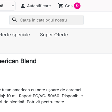
person
shopping_cart
0
Autentificare
Cos
search
ferte speciale
Super Oferte
erican Blend
e tutun american cu note ușoare de caramel
laj: 10 ml. Raport PG/VG: 50/50. Disponibile
uri de nicotină. Potrivit pentru toate