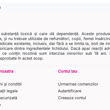
d
 substanță toxică și care dă dependență. Aceste produse 
, și nu trebuie utilizate de nefumători, copii, femei însărci
icale existente, inclusiv, dar fără a se limita la, boli de in
a oricare dintre ingredientele lichidului. Dacă apar reacții 
le ce conțin nicotină sunt interzise minorilor sub 18 an
 aprobate în acest scop.
noastra
Contul tau
i și condiții
Urmarirea comenzilor
ații legale
Autentificare
securizată
Creeaza contul
e