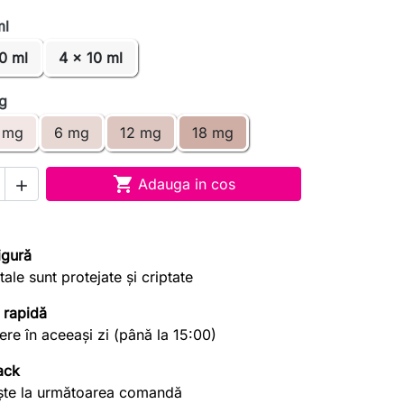
ml
0 ml
4 x 10 ml
mg
 mg
6 mg
12 mg
18 mg

Adauga in cos

igură
tale sunt protejate și criptate
 rapidă
re în aceeași zi (până la 15:00)
ack
ște la următoarea comandă