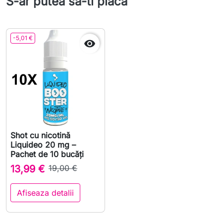
S-ar putea sa-ti placa
-5,01 €

Shot cu nicotină
Liquideo 20 mg –
Pachet de 10 bucăți
13,99 €
19,00 €
Afiseaza detalii