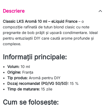
Descriere
Classic LKS Aromă 10 ml – eLiquid France
– o
compoziție rafinată de tutun blond clasic cu note
pregnante de bob prăjit și ușoară condimentare. Ideal
pentru entuziaștii DIY care caută arome profunde și
complexe.
Informații principale:
Volum:
10 ml
Origine:
Franța
Tip produs:
Aromă pentru DIY
Dozaj recomandat (PG/VG 50/50):
15 %
Timp de maturare:
15 zile
Cum se folosește: