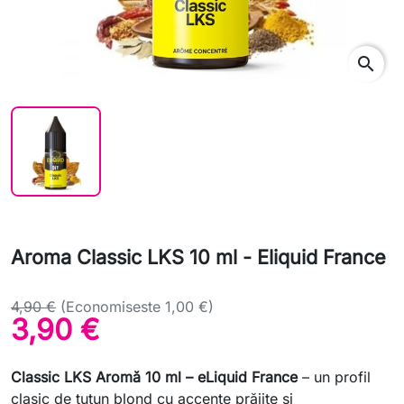
search
Aroma Classic LKS 10 ml - Eliquid France
4,90 €
(Economiseste 1,00 €)
3,90 €
Classic LKS Aromă 10 ml – eLiquid France
– un profil
clasic de tutun blond cu accente prăjite și