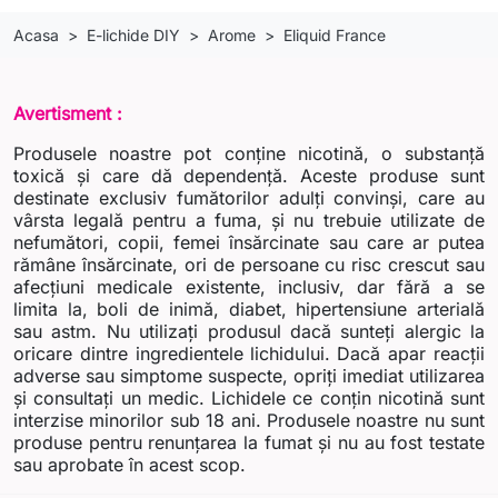
Acasa
E-lichide DIY
Arome
Eliquid France
Avertisment :
Produsele noastre pot conține nicotină, o substanță
toxică și care dă dependență. Aceste produse sunt
destinate exclusiv fumătorilor adulți convinși, care au
vârsta legală pentru a fuma, și nu trebuie utilizate de
nefumători, copii, femei însărcinate sau care ar putea
rămâne însărcinate, ori de persoane cu risc crescut sau
afecțiuni medicale existente, inclusiv, dar fără a se
limita la, boli de inimă, diabet, hipertensiune arterială
sau astm. Nu utilizați produsul dacă sunteți alergic la
oricare dintre ingredientele lichidului. Dacă apar reacții
adverse sau simptome suspecte, opriți imediat utilizarea
și consultați un medic. Lichidele ce conțin nicotină sunt
interzise minorilor sub 18 ani. Produsele noastre nu sunt
produse pentru renunțarea la fumat și nu au fost testate
sau aprobate în acest scop.