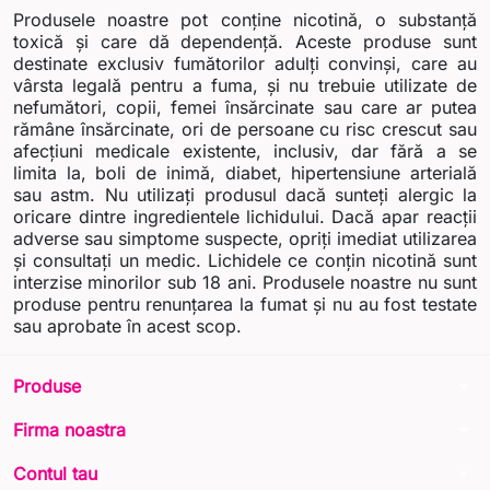
Produsele noastre pot conține nicotină, o substanță
toxică și care dă dependență. Aceste produse sunt
destinate exclusiv fumătorilor adulți convinși, care au
vârsta legală pentru a fuma, și nu trebuie utilizate de
nefumători, copii, femei însărcinate sau care ar putea
rămâne însărcinate, ori de persoane cu risc crescut sau
afecțiuni medicale existente, inclusiv, dar fără a se
limita la, boli de inimă, diabet, hipertensiune arterială
sau astm. Nu utilizați produsul dacă sunteți alergic la
oricare dintre ingredientele lichidului. Dacă apar reacții
adverse sau simptome suspecte, opriți imediat utilizarea
și consultați un medic. Lichidele ce conțin nicotină sunt
interzise minorilor sub 18 ani. Produsele noastre nu sunt
produse pentru renunțarea la fumat și nu au fost testate
sau aprobate în acest scop.
arrow_drop_down
Produse
arrow_drop_down
Firma noastra
arrow_drop_down
Contul tau