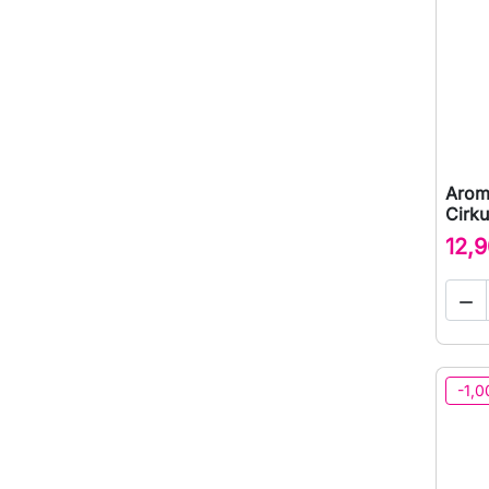
Arom
Cirku
12,9

-1,0