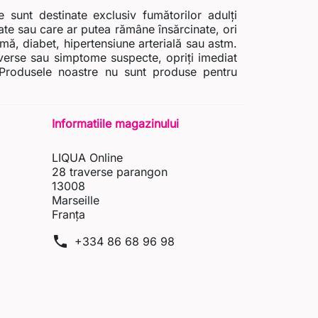
sunt destinate exclusiv fumătorilor adulți
nate sau care ar putea rămâne însărcinate, ori
imă, diabet, hipertensiune arterială sau astm.
adverse sau simptome suspecte, opriți imediat
i. Produsele noastre nu sunt produse pentru
Informatiile magazinului
LIQUA Online
28 traverse parangon
13008
Marseille
Franța
phone
+334 86 68 96 98