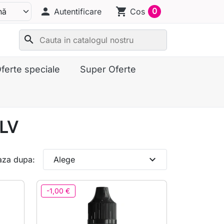
person
shopping_cart
0
Autentificare
Cos
search
ferte speciale
Super Oferte
DLV
expand_more
aza dupa:
Alege
-1,00 €