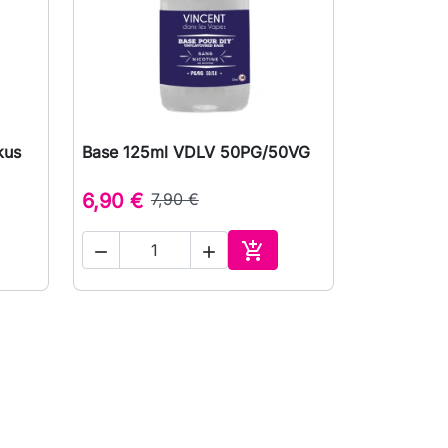
kus
Base 125ml VDLV 50PG/50VG

Vizualizare rapida
6,90 €
7,90 €



uga in cos
Adauga in cos