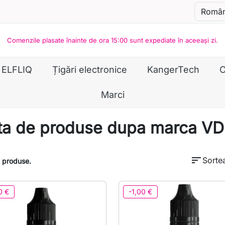
Comenzile plasate înainte de ora 15:00 sunt expediate în aceeași zi.
ELFLIQ
Țigări electronice
KangerTech
O
Marci
sta de produse dupa marca V
sort
Sorte
 produse.
0 €
-1,00 €