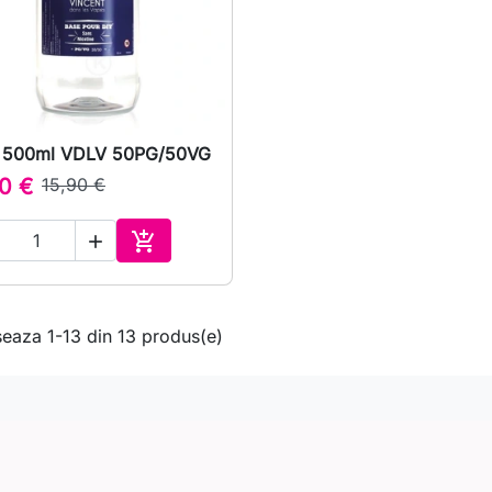
 500ml VDLV 50PG/50VG

Vizualizare rapida
0 €
15,90 €


Adauga in cos
seaza 1-13 din 13 produs(e)