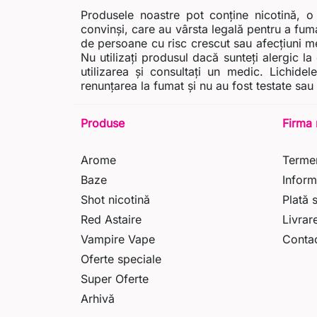
Produsele noastre pot conține nicotină, o
convinși, care au vârsta legală pentru a fuma
de persoane cu risc crescut sau afecțiuni med
Nu utilizați produsul dacă sunteți alergic l
utilizarea și consultați un medic. Lichide
renunțarea la fumat și nu au fost testate sau
Produse
Firma 
Arome
Termen
Baze
Inform
Shot nicotină
Plată 
Red Astaire
Livrar
Vampire Vape
Conta
Oferte speciale
Super Oferte
Arhivă