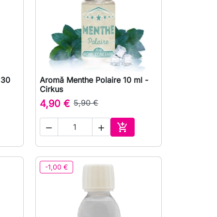
 30
Aromă Menthe Polaire 10 ml -

Vizualizare rapida
Cirkus
4,90 €
5,90 €



uga in cos
Adauga in cos
-1,00 €