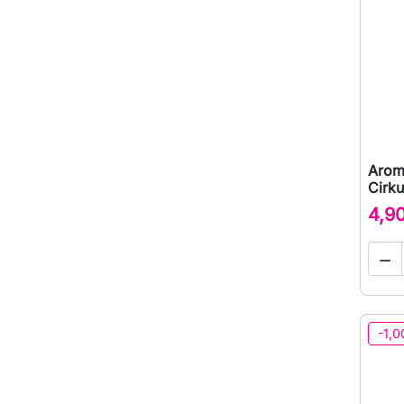
Arom
Cirku
4,9

-1,0