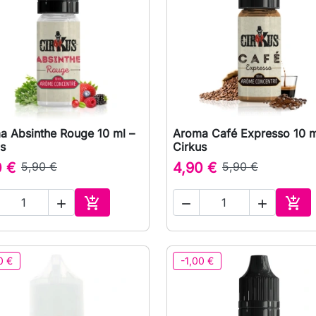
a Absinthe Rouge 10 ml –
Aroma Café Expresso 10 m

Vizualizare rapida

Vizualizare rapida
s
Cirkus
0 €
5,90 €
4,90 €
5,90 €





Adauga in cos
Ada
0 €
-1,00 €