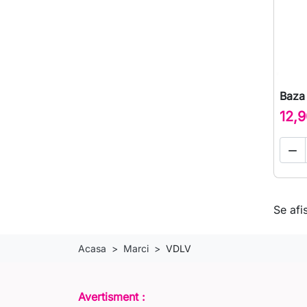
Baza
12,9

Se afi
Acasa
Marci
VDLV
Avertisment :