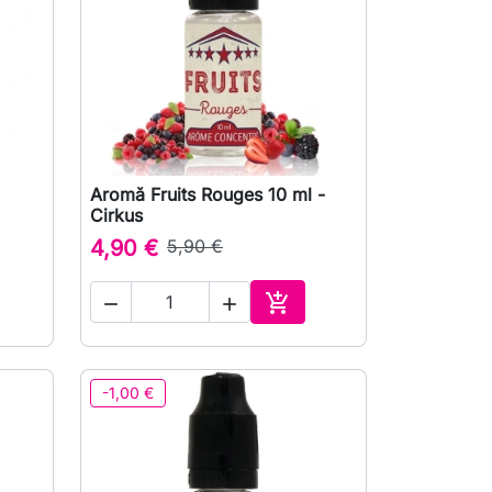
Aromă Fruits Rouges 10 ml -

Vizualizare rapida
Cirkus
4,90 €
5,90 €



uga in cos
Adauga in cos
-1,00 €