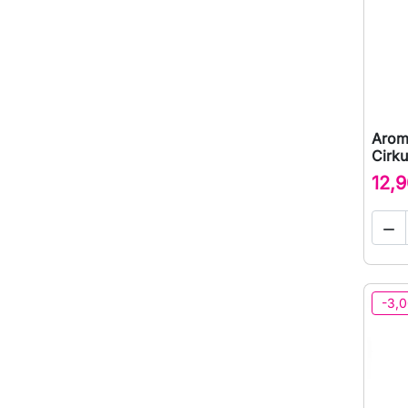
Arom
Cirku
12,9

-3,0