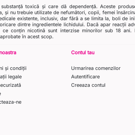
 substanță toxică și care dă dependență. Aceste produse 
, și nu trebuie utilizate de nefumători, copii, femei însărci
icale existente, inclusiv, dar fără a se limita la, boli de in
a oricare dintre ingredientele lichidului. Dacă apar reacții 
le ce conțin nicotină sunt interzise minorilor sub 18 an
 aprobate în acest scop.
noastra
Contul tau
i și condiții
Urmarirea comenzilor
ații legale
Autentificare
securizată
Creeaza contul
e
cteaza-ne