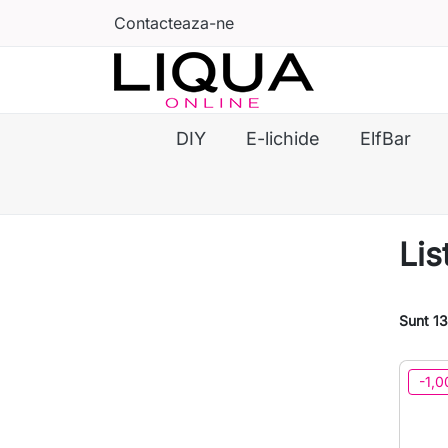
Contacteaza-ne
DIY
E-lichide
ElfBar
Li
Sunt 13
-1,0