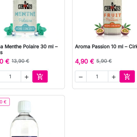
a Menthe Polaire 30 ml –
Aroma Passion 10 ml – Cir

Vizualizare rapida

Vizualizare rapida
s
0 €
13,90 €
4,90 €
5,90 €





Adauga in cos
Ada
0 €