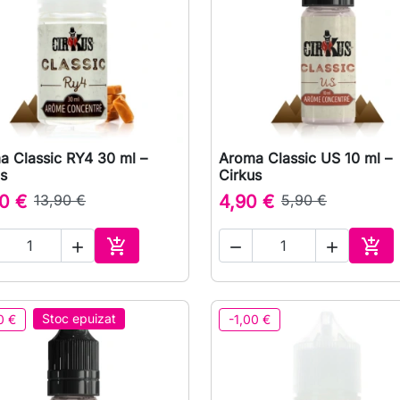
a Classic RY4 30 ml –
Aroma Classic US 10 ml –

Vizualizare rapida

Vizualizare rapida
s
Cirkus
0 €
13,90 €
4,90 €
5,90 €





Adauga in cos
Ada
Stoc epuizat
0 €
-1,00 €