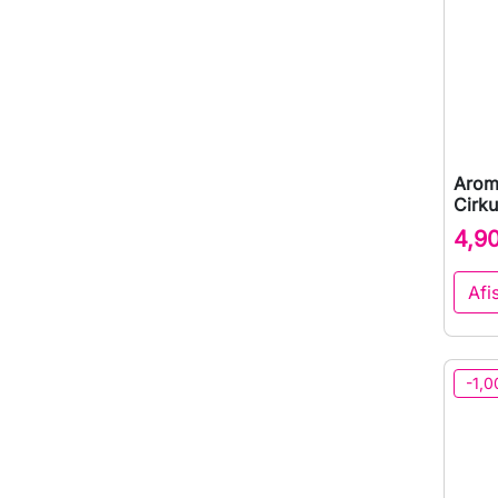
Arom
Cirku
4,9
Afi
-1,0