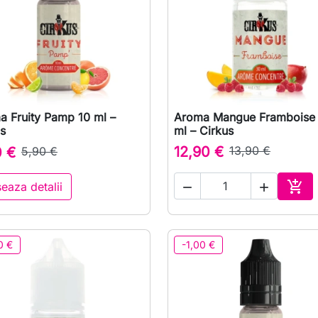
a Fruity Pamp 10 ml –
Aroma Mangue Framboise

Vizualizare rapida

Vizualizare rapida
s
ml – Cirkus
12,90 €
13,90 €
0 €
5,90 €

seaza detalii


Ada
0 €
-1,00 €