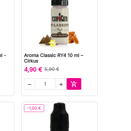
l -
Aroma Classic RY4 10 ml –

Vizualizare rapida
Cirkus
4,90 €
5,90 €



uga in cos
Adauga in cos
-1,00 €