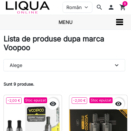
0
search
person
shopping_cart
MENU
Lista de produse dupa marca
Voopoo
expand_more
Alege
Sunt 9 produse.
Stoc epuizat
Stoc epuizat
-2,00 €
-2,00 €

