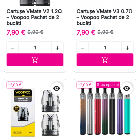
Cartușe VMate V2 1.2Ω
Cartușe VMate V3 0.7Ω
– Voopoo Pachet de 2
– Voopoo Pachet de 2
bucăți
bucăți
7,90 €
9,90 €
7,90 €
9,90 €




Adauga in cos
Adauga in co


Stoc epuizat
-2,00 €
-2,00 €

