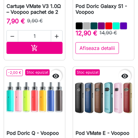
Cartușe VMate V3 1.0Ω
Pod Doric Galaxy S1 -
– Voopoo pachet de 2
Voopoo
7,90 €
9,90 €
12,90 €
14,90 €


Adauga in cos

Afiseaza detalii
Stoc epuizat
Stoc epuizat
-2,00 €


Pod Doric Q - Voopoo
Pod VMate E - Voopoo