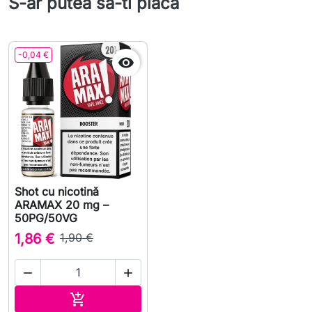
S-ar putea sa-ti placa
-0,04 €

Shot cu nicotină
ARAMAX 20 mg –
50PG/50VG
1,86 €
1,90 €


Adauga in cos
