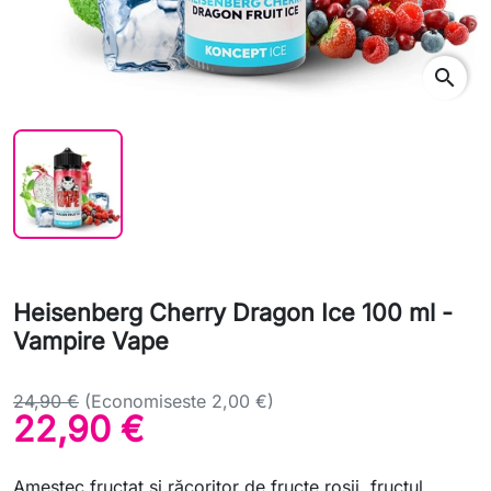
search
Heisenberg Cherry Dragon Ice 100 ml -
Vampire Vape
24,90 €
(Economiseste 2,00 €)
22,90 €
Amestec fructat și răcoritor de fructe roșii, fructul