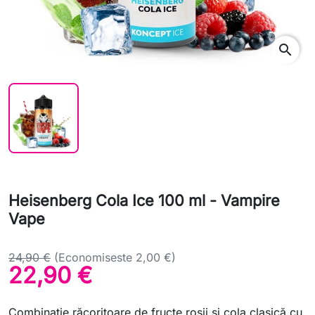
search
Heisenberg Cola Ice 100 ml - Vampire
Vape
24,90 €
(Economiseste 2,00 €)
22,90 €
Combinație răcoritoare de fructe roșii și cola clasică cu