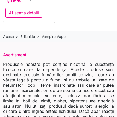
1,49 €
Afiseaza detalii
Acasa
E-lichide
Vampire Vape
Avertisment :
Produsele noastre pot conține nicotină, o substanță
toxică și care dă dependență. Aceste produse sunt
destinate exclusiv fumătorilor adulți convinși, care au
vârsta legală pentru a fuma, și nu trebuie utilizate de
nefumători, copii, femei însărcinate sau care ar putea
rămâne însărcinate, ori de persoane cu risc crescut sau
afecțiuni medicale existente, inclusiv, dar fără a se
limita la, boli de inimă, diabet, hipertensiune arterială
sau astm. Nu utilizați produsul dacă sunteți alergic la
oricare dintre ingredientele lichidului. Dacă apar reacții
adverse sau simptome suspecte, opriți imediat utilizarea