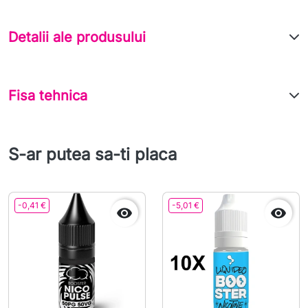
Detalii ale produsului
Fisa tehnica
S-ar putea sa-ti placa
-0,41 €
-5,01 €

