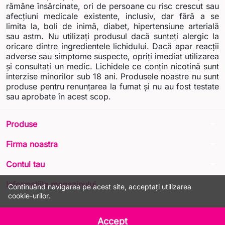
rămâne însărcinate, ori de persoane cu risc crescut sau
afecțiuni medicale existente, inclusiv, dar fără a se
limita la, boli de inimă, diabet, hipertensiune arterială
sau astm. Nu utilizați produsul dacă sunteți alergic la
oricare dintre ingredientele lichidului. Dacă apar reacții
adverse sau simptome suspecte, opriți imediat utilizarea
și consultați un medic. Lichidele ce conțin nicotină sunt
interzise minorilor sub 18 ani. Produsele noastre nu sunt
produse pentru renunțarea la fumat și nu au fost testate
sau aprobate în acest scop.
arrow_drop_down
Produse
arrow_drop_down
Firma noastra
arrow_drop_down
Contul tau
arrow_drop_down
Informatiile magazinului
Continuând navigarea pe acest site, acceptați utilizarea
cookie-urilor.
© 2026 - LIQUA Online™
Accept