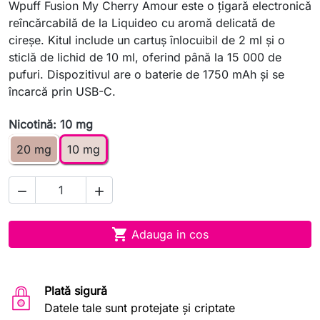
Wpuff Fusion My Cherry Amour este o ţigară electronică
reîncărcabilă de la Liquideo cu aromă delicată de
cireşe. Kitul include un cartuş înlocuibil de 2 ml şi o
sticlă de lichid de 10 ml, oferind până la 15 000 de
pufuri. Dispozitivul are o baterie de 1750 mAh şi se
încarcă prin USB-C.
Nicotină: 10 mg
20 mg
10 mg



Adauga in cos
Plată sigură
Datele tale sunt protejate și criptate