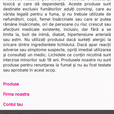
toxică și care dă dependență. Aceste produse sunt
destinate exclusiv fumătorilor adulți convinși, care au
vârsta legală pentru a fuma, și nu trebuie utilizate de
nefumători, copii, femei însărcinate sau care ar putea
rămâne însărcinate, ori de persoane cu risc crescut sau
afecțiuni medicale existente, inclusiv, dar fără a se
limita la, boli de inimă, diabet, hipertensiune arterială
sau astm. Nu utilizați produsul dacă sunteți alergic la
oricare dintre ingredientele lichidului. Dacă apar reacții
adverse sau simptome suspecte, opriți imediat utilizarea
și consultați un medic. Lichidele ce conțin nicotină sunt
interzise minorilor sub 18 ani. Produsele noastre nu sunt
produse pentru renunțarea la fumat și nu au fost testate
sau aprobate în acest scop.
arrow_drop_down
Produse
arrow_drop_down
Firma noastra
arrow_drop_down
Contul tau