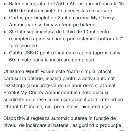
Baterie integrată de 1750 mAh, asigurând până la 15
000 de pufuri înainte de a necesita reîncărcare.
Cartuș pre-umplut de 2 ml cu aromă My Cherry
Amour, care se fixează ferm pe baterie.
Sticluță suplimentară de lichid de 10 ml pentru
reumpleri rapide și curate prin sistemul “bottom fill”
fără scurgeri.
Cablu USB-C pentru încărcare rapidă (aproximativ
60 minute până la încărcare completă).
Utilizarea Wpuff Fusion este foarte simplă: atașați
cartușul la baterie, inhalați pentru a activa automat
rezistența și bucurați-vă de un abur dens și aromat.
Profilul My Cherry Amour combină note dulci și
suculente de cireșe cu un ușor accenț acid, oferind un
“throat hit” moale, nici prea intens, nici prea ușor.
Dispozitivul reglează automat puterea în funcție de
nivelul de încărcare al bateriei, asigurând o producție