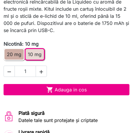
electronică reîncărcabilă de la Liquideo cu aromă de
fructe roşii mixte. Kitul include un cartuş înlocuibil de 2
ml şi o sticlă de e-lichid de 10 ml, oferind până la 15
000 de pufuri. Dispozitivul are o baterie de 1750 mAh şi
se încarcă prin USB-C.
Nicotină: 10 mg
20 mg
10 mg



Adauga in cos
Plată sigură
Datele tale sunt protejate și criptate
Livrare rapidă