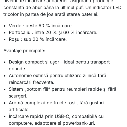
nivelul de încărcare al bateriei, asigurând producţie
constantă de abur până la ultimul puf. Un indicator LED
tricolor în partea de jos arată starea bateriei:
Verde : peste 60 % încărcare.
Portocaliu : între 20 % şi 60 % încărcare.
Roşu : sub 20 % încărcare.
Avantaje principale:
Design compact şi uşor—ideal pentru transport
oriunde.
Autonomie extinsă pentru utilizare zilnică fără
reîncărcări frecvente.
Sistem „bottom fill” pentru reumpleri rapide şi fără
scurgeri.
Aromă complexă de fructe roşii, fără gusturi
artificiale.
Încărcare rapidă prin USB-C, compatibilă cu
computere, adaptoare şi powerbank-uri.