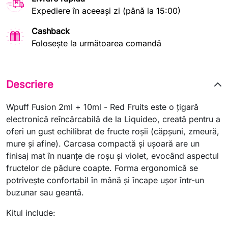
Expediere în aceeași zi (până la 15:00)
Cashback
Folosește la următoarea comandă
Descriere
Wpuff Fusion 2ml + 10ml - Red Fruits este o ţigară
electronică reîncărcabilă de la Liquideo, creată pentru a
oferi un gust echilibrat de fructe roşii (căpşuni, zmeură,
mure şi afine). Carcasa compactă şi uşoară are un
finisaj mat în nuanţe de roşu şi violet, evocând aspectul
fructelor de pădure coapte. Forma ergonomică se
potriveşte confortabil în mână şi încape uşor într-un
buzunar sau geantă.
Kitul include: