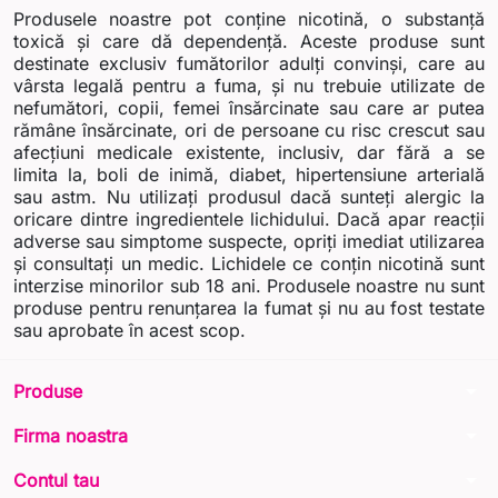
Produsele noastre pot conține nicotină, o substanță
toxică și care dă dependență. Aceste produse sunt
destinate exclusiv fumătorilor adulți convinși, care au
vârsta legală pentru a fuma, și nu trebuie utilizate de
nefumători, copii, femei însărcinate sau care ar putea
rămâne însărcinate, ori de persoane cu risc crescut sau
afecțiuni medicale existente, inclusiv, dar fără a se
limita la, boli de inimă, diabet, hipertensiune arterială
sau astm. Nu utilizați produsul dacă sunteți alergic la
oricare dintre ingredientele lichidului. Dacă apar reacții
adverse sau simptome suspecte, opriți imediat utilizarea
și consultați un medic. Lichidele ce conțin nicotină sunt
interzise minorilor sub 18 ani. Produsele noastre nu sunt
produse pentru renunțarea la fumat și nu au fost testate
sau aprobate în acest scop.
arrow_drop_down
Produse
arrow_drop_down
Firma noastra
arrow_drop_down
Contul tau