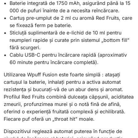
Baterie integrată de 1750 mAh, asigurând până la 15
000 de pufuri înainte de a necesita reîncărcare.
Cartuş pre-umplut de 2 ml cu aromă Red Fruits, care
se fixează ferm pe baterie.
Sticluţă suplimentară de e-lichid de 10 ml pentru
reumpleri rapide şi curate prin sistemul „bottom fill”
fără scurgeri.
Cablu USB-C pentru încărcare rapidă (aproximativ
60 minute pentru încărcare completă).
Utilizarea Wpuff Fusion este foarte simplă : atașaţi
cartuşul la baterie, inhalaţi pentru a activa automat
rezistenţa şi bucuraţi-vă de un abur dens şi aromat.
Profilul Red Fruits combină dulceaţa căpşunii, aciditatea
zmeurii, profunzimea murei şi o notă fină de afină,
oferind o experienţă fruitată complexă şi echilibrată.
Fiecare puf oferă un „throat hit” moale.
Dispozitivul reglează automat puterea în funcţie de