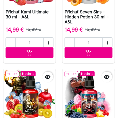
Příchuť Kami Ultimate
Příchuť Seven Sins -
30 ml - A&L
Hidden Potion 30 ml -
A&L
14,99 €
15,99 €
14,99 €
15,99 €




Přidat do košíku
Přidat do koš


Novinka
Novinka
-1,00 €
-1,00 €

