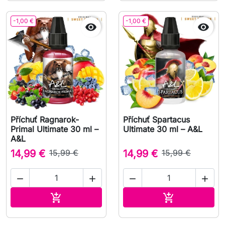
-1,00 €
-1,00 €


Příchuť Ragnarok-
Příchuť Spartacus
Primal Ultimate 30 ml –
Ultimate 30 ml – A&L
A&L
14,99 €
15,99 €
14,99 €
15,99 €




Přidat do košíku
Přidat do koš

