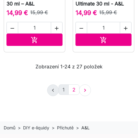
30 ml – A&L
Ultimate 30 ml - A&L
14,99 €
15,99 €
14,99 €
15,99 €




Přidat do košíku
Přidat do koš


Zobrazení 1-24 z 27 položek
1
2


Domů
DIY e-liquidy
Příchutě
A&L