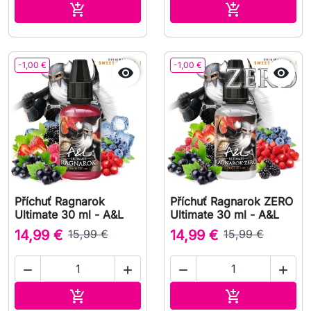
Přidat do košíku
Přidat do koš


-1,00 €
-1,00 €


Příchuť Ragnarok
Příchuť Ragnarok ZERO
Ultimate 30 ml - A&L
Ultimate 30 ml - A&L
14,99 €
15,99 €
14,99 €
15,99 €




Přidat do košíku
Přidat do koš

