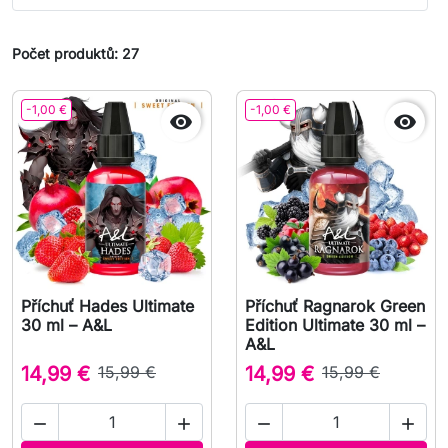
Počet produktů: 27
-1,00 €
-1,00 €


Příchuť Hades Ultimate
Příchuť Ragnarok Green
30 ml – A&L
Edition Ultimate 30 ml –
A&L
14,99 €
15,99 €
14,99 €
15,99 €



