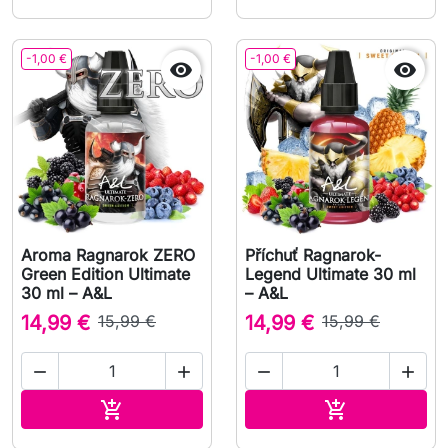
-1,00 €
-1,00 €


Aroma Ragnarok ZERO
Příchuť Ragnarok-
Green Edition Ultimate
Legend Ultimate 30 ml
30 ml – A&L
– A&L
14,99 €
15,99 €
14,99 €
15,99 €




Přidat do košíku
Přidat do koš

