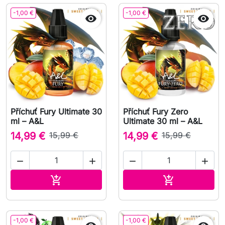
-1,00 €
-1,00 €


Příchuť Fury Ultimate 30
Příchuť Fury Zero
ml – A&L
Ultimate 30 ml – A&L
14,99 €
15,99 €
14,99 €
15,99 €




Přidat do košíku
Přidat do koš


-1,00 €
-1,00 €