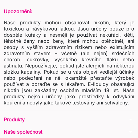
Upozornění:
Naše produkty mohou obsahovat nikotin, který je
toxickou a návykovou látkou. Jsou určeny pouze pro
dospělé kuřáky a nesmějí je používat nekuřáci, děti,
těhotné ženy nebo ženy, které mohou otěhotnět, ani
osoby s vyšším zdravotním rizikem nebo existujícím
zdravotním stavem – včetně (ale nejen) srdečních
chorob, cukrovky, vysokého krevního tlaku nebo
astmatu. Nepoužívejte, pokud jste alergičtí na některou
složku kapaliny. Pokud se u vás objeví vedlejší účinky
nebo podezření na ně, okamžitě přestaňte výrobek
používat a poraďte se s lékařem. E-liquidy obsahující
nikotin jsou zakázány osobám mladším 18 let. Naše
produkty nejsou určeny jako prostředky k odvykání
kouření a nebyly jako takové testovány ani schváleny.
arrow_drop_down
Produkty
arrow_drop_down
Naše společnost