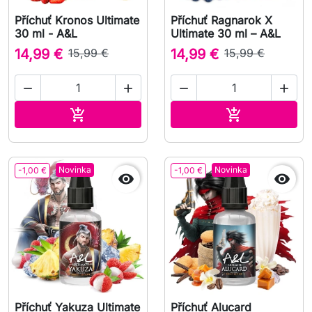
Příchuť Kronos Ultimate
Příchuť Ragnarok X
30 ml - A&L
Ultimate 30 ml – A&L
14,99 €
15,99 €
14,99 €
15,99 €




Přidat do košíku
Přidat do koš


Novinka
Novinka
-1,00 €
-1,00 €


Příchuť Yakuza Ultimate
Příchuť Alucard