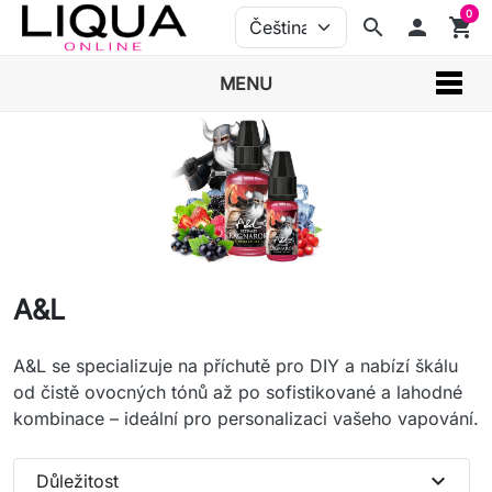
0
search
person
shopping_cart
MENU
A&L
A&L se specializuje na příchutě pro DIY a nabízí škálu
od čistě ovocných tónů až po sofistikované a lahodné
kombinace – ideální pro personalizaci vašeho vapování.
expand_more
Důležitost