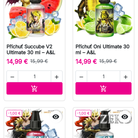
Příchuť Succube V2
Příchuť Oni Ultimate 30
Ultimate 30 ml – A&L
ml – A&L
14,99 €
15,99 €
14,99 €
15,99 €




Přidat do košíku
Přidat do koš


-1,00 €
-1,00 €

