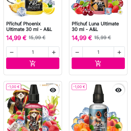
Příchuť Phoenix
Příchuť Luna Ultimate
Ultimate 30 ml - A&L
30 ml - A&L
14,99 €
15,99 €
14,99 €
15,99 €




Přidat do košíku
Přidat do koš


-1,00 €
-1,00 €

