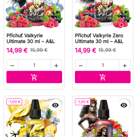
Příchuť Valkyrie
Příchuť Valkyrie Zero
Ultimate 30 ml – A&L
Ultimate 30 ml – A&L
14,99 €
15,99 €
14,99 €
15,99 €




Přidat do košíku
Přidat do koš


-1,00 €
-1,00 €

