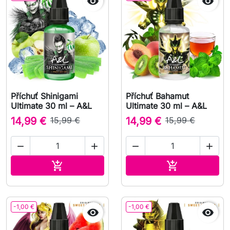


Příchuť Shinigami
Příchuť Bahamut
Ultimate 30 ml – A&L
Ultimate 30 ml – A&L
14,99 €
15,99 €
14,99 €
15,99 €




Přidat do košíku
Přidat do koš


-1,00 €
-1,00 €

