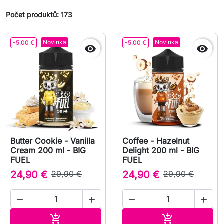
Počet produktů: 173
Novinka
Novinka
-5,00 €
-5,00 €


Butter Cookie - Vanilla
Coffee - Hazelnut
Cream 200 ml - BIG
Delight 200 ml - BIG
FUEL
FUEL
24,90 €
29,90 €
24,90 €
29,90 €




Přidat do košíku
Přidat do koš

