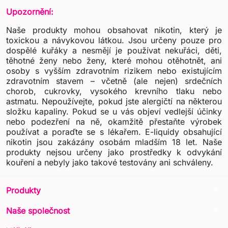
Upozornění:
Naše produkty mohou obsahovat nikotin, který je
toxickou a návykovou látkou. Jsou určeny pouze pro
dospělé kuřáky a nesmějí je používat nekuřáci, děti,
těhotné ženy nebo ženy, které mohou otěhotnět, ani
osoby s vyšším zdravotním rizikem nebo existujícím
zdravotním stavem – včetně (ale nejen) srdečních
chorob, cukrovky, vysokého krevního tlaku nebo
astmatu. Nepoužívejte, pokud jste alergičtí na některou
složku kapaliny. Pokud se u vás objeví vedlejší účinky
nebo podezření na ně, okamžitě přestaňte výrobek
používat a poraďte se s lékařem. E-liquidy obsahující
nikotin jsou zakázány osobám mladším 18 let. Naše
produkty nejsou určeny jako prostředky k odvykání
kouření a nebyly jako takové testovány ani schváleny.
arrow_drop_down
Produkty
arrow_drop_down
Naše společnost