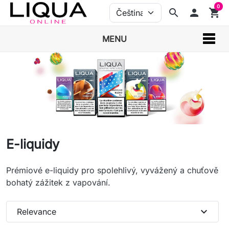
0
search
person
shopping_cart
MENU
E-liquidy
Prémiové e-liquidy pro spolehlivý, vyvážený a chuťově
bohatý zážitek z vapování.
expand_more
Relevance