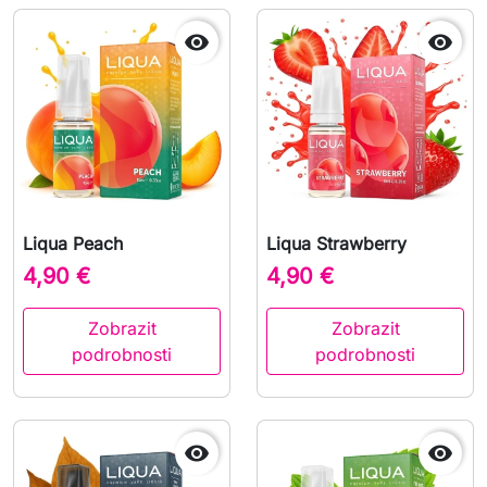


Liqua Peach
Liqua Strawberry
4,90 €
4,90 €
Zobrazit
Zobrazit
podrobnosti
podrobnosti

