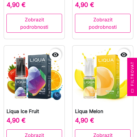
4,90 €
4,90 €
Zobrazit
Zobrazit
podrobnosti
podrobnosti


T
F
I
L
T
R
O
V
A
Liqua Ice Fruit
Liqua Melon
4,90 €
4,90 €
Zobrazit
Zobrazit