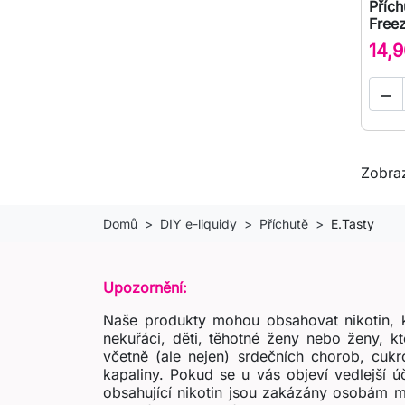
Přích
Free
14,9

Zobraz
Domů
DIY e-liquidy
Příchutě
E.Tasty
Upozornění:
Naše produkty mohou obsahovat nikotin, k
nekuřáci, děti, těhotné ženy nebo ženy, k
včetně (ale nejen) srdečních chorob, cukr
kapaliny. Pokud se u vás objeví vedlejší 
obsahující nikotin jsou zakázány osobám m