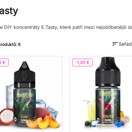
asty
e DIY koncentráty E.Tasty, které patří mezi nejoblíbenější d
sort
Seřadi
roduktů: 6
0 €
-1,00 €