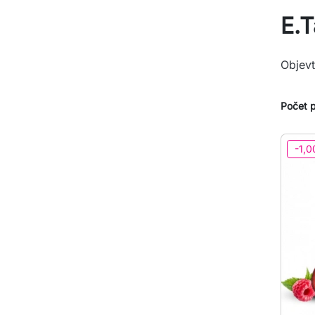
E.T
Objevt
Počet p
-1,0