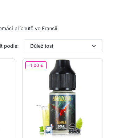
omácí příchutě ve Francii.
expand_more
t podle:
Důležitost
-1,00 €