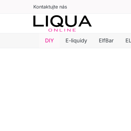
Kontaktujte nás
DIY
E-liquidy
ElfBar
E