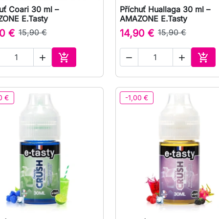
uť Coari 30 ml –
Příchuť Huallaga 30 ml –

Rychlý náhled

Rychlý náhled
ONE E.Tasty
AMAZONE E.Tasty
0 €
15,90 €
14,90 €
15,90 €





Přidat do košíku
Přid
0 €
-1,00 €