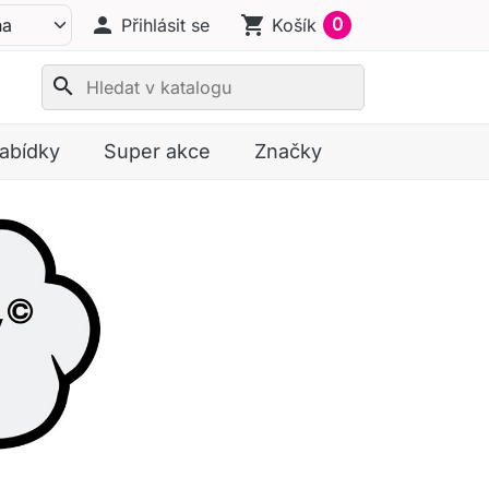
person
shopping_cart
0
Přihlásit se
Košík
search
nabídky
Super akce
Značky