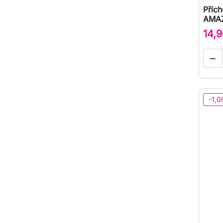
Přích
AMAZ
14,9

-1,0