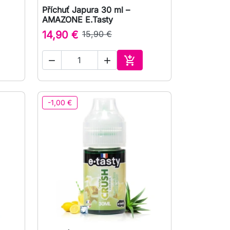
Příchuť Japura 30 ml –

Rychlý náhled
AMAZONE E.Tasty
14,90 €
15,90 €



at do košíku
Přidat do košíku
-1,00 €