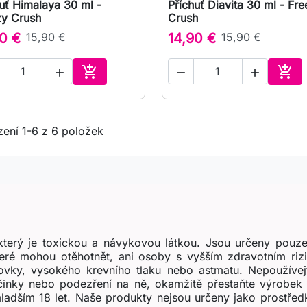
uť Himalaya 30 ml -
Příchuť Diavita 30 ml - Fr

Rychlý náhled

Rychlý náhled
zy Crush
Crush
0 €
15,90 €
14,90 €
15,90 €





Přidat do košíku
Přid
ení 1-6 z 6 položek
terý je toxickou a návykovou látkou. Jsou určeny pouze
teré mohou otěhotnět, ani osoby s vyšším zdravotním ri
ovky, vysokého krevního tlaku nebo astmatu. Nepoužívejt
účinky nebo podezření na ně, okamžitě přestaňte výrobek 
ladším 18 let. Naše produkty nejsou určeny jako prostřed