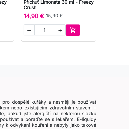
eezy
Příchuť Limonata 30 ml - Freezy

Rychlý náhled
Crush
14,90 €
15,90 €



at do košíku
Přidat do košíku
 pro dospělé kuřáky a nesmějí je používat
zikem nebo existujícím zdravotním stavem –
e, pokud jste alergičtí na některou složku
používat a poraďte se s lékařem. E-liquidy
ky k odvykání kouření a nebyly jako takové