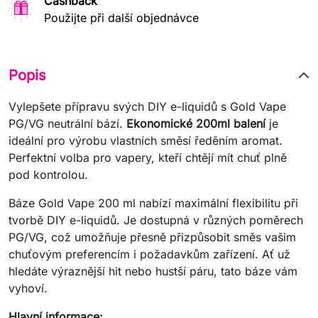
Cashback
Použijte při další objednávce
Popis
Vylepšete přípravu svých DIY e-liquidů s Gold Vape
PG/VG neutrální bází.
Ekonomické 200ml balení
je
ideální pro výrobu vlastních směsí ředěním aromat.
Perfektní volba pro vapery, kteří chtějí mít chuť plně
pod kontrolou.
Báze Gold Vape 200 ml nabízí maximální flexibilitu při
tvorbě DIY e-liquidů. Je dostupná v různých poměrech
PG/VG, což umožňuje přesně přizpůsobit směs vašim
chuťovým preferencím i požadavkům zařízení. Ať už
hledáte výraznější hit nebo hustší páru, tato báze vám
vyhoví.
Hlavní informace: