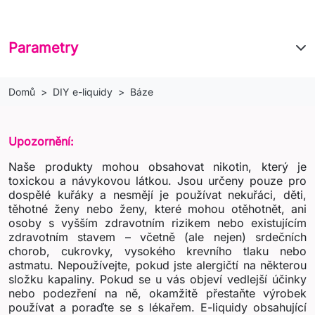
Parametry
Domů
DIY e-liquidy
Báze
Upozornění:
Naše produkty mohou obsahovat nikotin, který je
toxickou a návykovou látkou. Jsou určeny pouze pro
dospělé kuřáky a nesmějí je používat nekuřáci, děti,
těhotné ženy nebo ženy, které mohou otěhotnět, ani
osoby s vyšším zdravotním rizikem nebo existujícím
zdravotním stavem – včetně (ale nejen) srdečních
chorob, cukrovky, vysokého krevního tlaku nebo
astmatu. Nepoužívejte, pokud jste alergičtí na některou
složku kapaliny. Pokud se u vás objeví vedlejší účinky
nebo podezření na ně, okamžitě přestaňte výrobek
používat a poraďte se s lékařem. E-liquidy obsahující