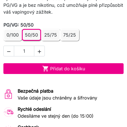
PG/VG a je bez nikotinu, což umožňuje plně přizpůsobit
váš vapingový zážitek.
PG/VG: 50/50
0/100
50/50
25/75
75/25



Přidat do košíku
Bezpečná platba
Vaše údaje jsou chráněny a šifrovány
Rychlé odeslání
Odesíláme ve stejný den (do 15:00)