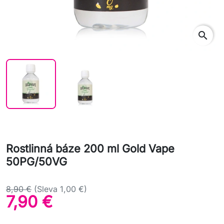
search
Rostlinná báze 200 ml Gold Vape
50PG/50VG
8,90 €
(Sleva 1,00 €)
7,90 €