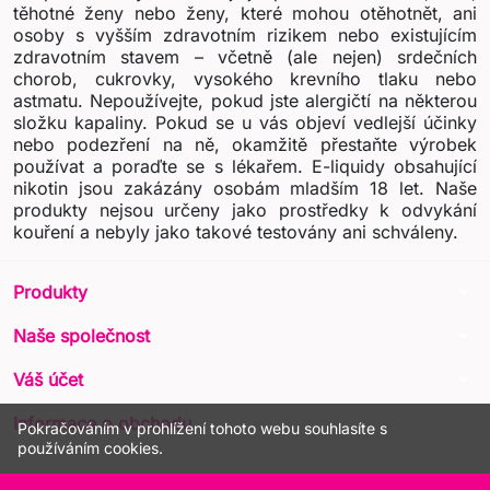
těhotné ženy nebo ženy, které mohou otěhotnět, ani
osoby s vyšším zdravotním rizikem nebo existujícím
zdravotním stavem – včetně (ale nejen) srdečních
chorob, cukrovky, vysokého krevního tlaku nebo
astmatu. Nepoužívejte, pokud jste alergičtí na některou
složku kapaliny. Pokud se u vás objeví vedlejší účinky
nebo podezření na ně, okamžitě přestaňte výrobek
používat a poraďte se s lékařem. E-liquidy obsahující
nikotin jsou zakázány osobám mladším 18 let. Naše
produkty nejsou určeny jako prostředky k odvykání
kouření a nebyly jako takové testovány ani schváleny.
arrow_drop_down
Produkty
arrow_drop_down
Naše společnost
arrow_drop_down
Váš účet
arrow_drop_down
Informace o obchodu
Pokračováním v prohlížení tohoto webu souhlasíte s
používáním cookies.