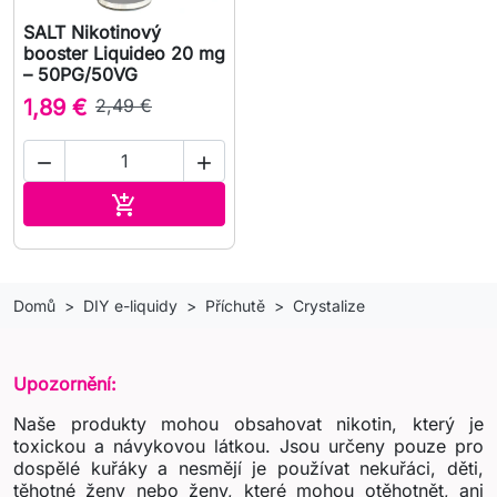
SALT Nikotinový
booster Liquideo 20 mg
– 50PG/50VG
1,89 €
2,49 €


Přidat do košíku

Domů
DIY e-liquidy
Příchutě
Crystalize
Upozornění:
Naše produkty mohou obsahovat nikotin, který je
toxickou a návykovou látkou. Jsou určeny pouze pro
dospělé kuřáky a nesmějí je používat nekuřáci, děti,
těhotné ženy nebo ženy, které mohou otěhotnět, ani