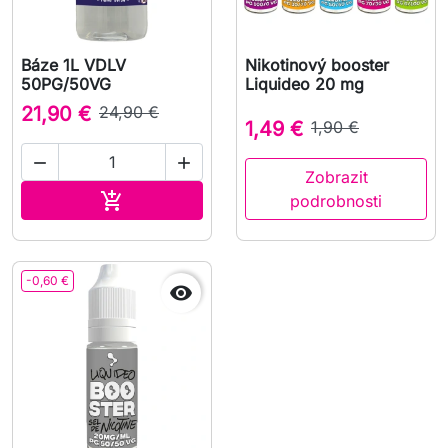
Báze 1L VDLV
Nikotinový booster
50PG/50VG
Liquideo 20 mg
21,90 €
24,90 €
1,49 €
1,90 €


Zobrazit
Přidat do košíku

podrobnosti
-0,60 €
