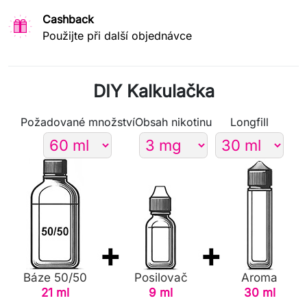
Cashback
Použijte při další objednávce
DIY Kalkulačka
Požadované množství
Obsah nikotinu
Longfill
Báze 50/50
Posilovač
Aroma
21 ml
9 ml
30 ml