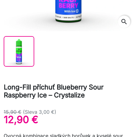
search
Long-Fill příchuť Blueberry Sour
Raspberry Ice – Crystalize
15,90 €
(Sleva 3,00 €)
12,90 €
Ovocná kombinace sladkých borůvek a kyselé sour