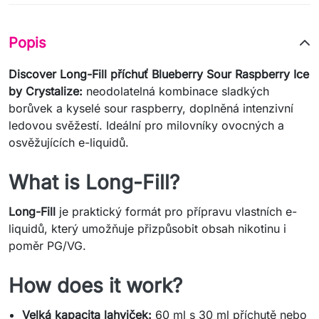
Popis
Discover Long-Fill příchuť Blueberry Sour Raspberry Ice
by Crystalize:
neodolatelná kombinace sladkých
borůvek a kyselé sour raspberry, doplněná intenzivní
ledovou svěžestí. Ideální pro milovníky ovocných a
osvěžujících e-liquidů.
What is Long-Fill?
Long-Fill
je praktický formát pro přípravu vlastních e-
liquidů, který umožňuje přizpůsobit obsah nikotinu i
poměr PG/VG.
How does it work?
Velká kapacita lahviček:
60 ml s 30 ml příchutě nebo