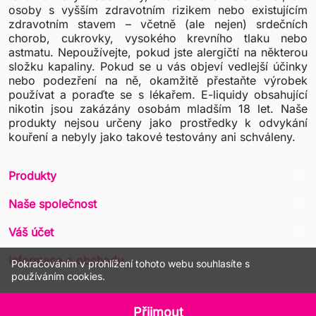
osoby s vyšším zdravotním rizikem nebo existujícím
zdravotním stavem – včetně (ale nejen) srdečních
chorob, cukrovky, vysokého krevního tlaku nebo
astmatu. Nepoužívejte, pokud jste alergičtí na některou
složku kapaliny. Pokud se u vás objeví vedlejší účinky
nebo podezření na ně, okamžitě přestaňte výrobek
používat a poraďte se s lékařem. E-liquidy obsahující
nikotin jsou zakázány osobám mladším 18 let. Naše
produkty nejsou určeny jako prostředky k odvykání
kouření a nebyly jako takové testovány ani schváleny.
arrow_drop_down
Produkty
arrow_drop_down
Naše společnost
arrow_drop_down
Váš účet
arrow_drop_down
Informace o obchodu
Pokračováním v prohlížení tohoto webu souhlasíte s
používáním cookies.
© 2026 - LIQUA Online™
Přijmout