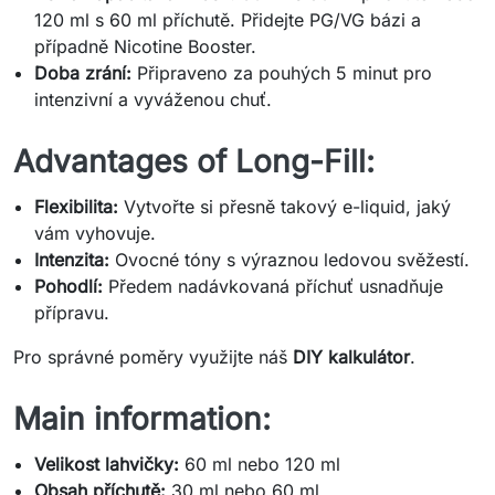
120 ml s 60 ml příchutě. Přidejte PG/VG bázi a
případně Nicotine Booster.
Doba zrání:
Připraveno za pouhých 5 minut pro
intenzivní a vyváženou chuť.
Advantages of Long-Fill:
Flexibilita:
Vytvořte si přesně takový e-liquid, jaký
vám vyhovuje.
Intenzita:
Ovocné tóny s výraznou ledovou svěžestí.
Pohodlí:
Předem nadávkovaná příchuť usnadňuje
přípravu.
Pro správné poměry využijte náš
DIY kalkulátor
.
Main information:
Velikost lahvičky:
60 ml nebo 120 ml
Obsah příchutě:
30 ml nebo 60 ml