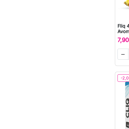
Fliq 
Avom
7,90

-2,0