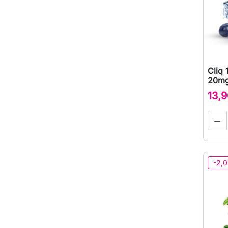
Cliq 
20mg
13,9

-2,0