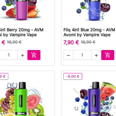
4in1 Berry 20mg - AVM
Fliq 4in1 Blue 20mg - AVM

Rychlý náhled

Rychlý náhled
i by Vampire Vape
Avomi by Vampire Vape
 €
16,90 €
7,90 €
16,90 €





Přidat do košíku
Přid
0 €
-9,00 €