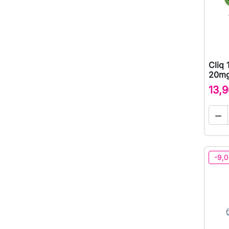
Cliq 
20mg
13,9

-9,0