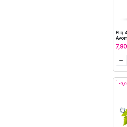
Fliq 
Avom
7,90

-9,0