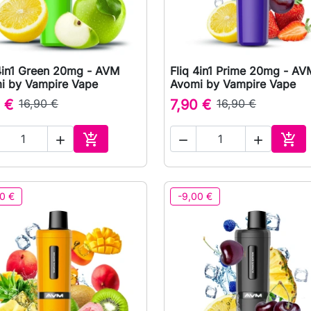
 4in1 Green 20mg - AVM
Fliq 4in1 Prime 20mg - AV

Rychlý náhled

Rychlý náhled
i by Vampire Vape
Avomi by Vampire Vape
 €
16,90 €
7,90 €
16,90 €





Přidat do košíku
Přid
0 €
-9,00 €