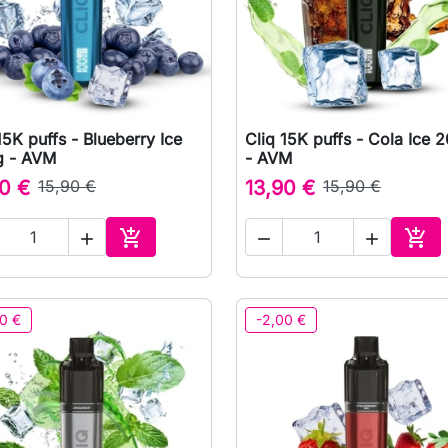
15K puffs - Blueberry Ice
Cliq 15K puffs - Cola Ice 

Rychlý náhled

Rychlý náhled
 - AVM
- AVM
0 €
15,90 €
13,90 €
15,90 €





Přidat do košíku
Přid
0 €
-2,00 €