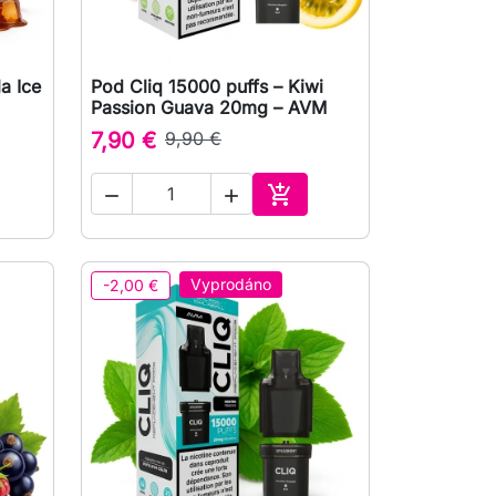
a Ice
Pod Cliq 15000 puffs – Kiwi

Rychlý náhled
Passion Guava 20mg – AVM
7,90 €
9,90 €



Přidat do košíku
Vyprodáno
-2,00 €