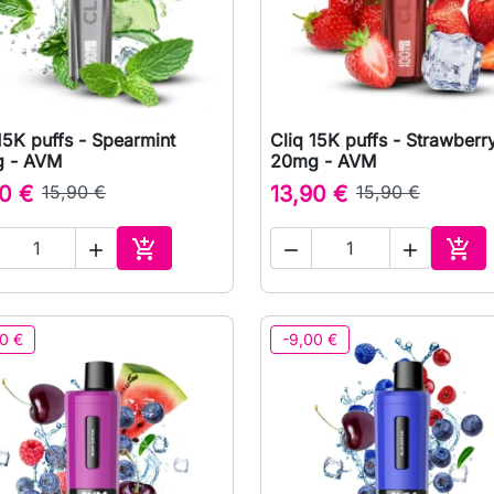
15K puffs - Spearmint
Cliq 15K puffs - Strawberry

Rychlý náhled

Rychlý náhled
 - AVM
20mg - AVM
0 €
15,90 €
13,90 €
15,90 €





Přidat do košíku
Přid
0 €
-9,00 €