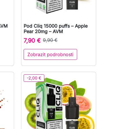
 AVM
Pod Cliq 15000 puffs – Apple

Rychlý náhled
Pear 20mg – AVM
7,90 €
9,90 €
Zobrazit podrobnosti
at do košíku
-2,00 €