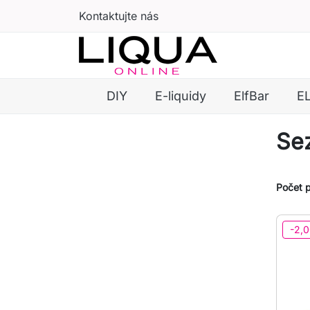
Kontaktujte nás
DIY
E-liquidy
ElfBar
E
Se
Počet 
-2,0