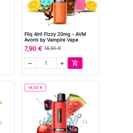
Fliq 4in1 Fizzy 20mg - AVM

Rychlý náhled
Avomi by Vampire Vape
7,90 €
16,90 €



at do košíku
Přidat do košíku
-9,00 €