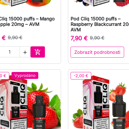
Cliq 15000 puffs – Mango
Pod Cliq 15000 puffs –

Rychlý náhled

Rychlý náhled
apple 20mg – AVM
Raspberry Blackcurrant 2
AVM
 €
9,90 €
7,90 €
9,90 €

Zobrazit podrobnosti

Přidat do košíku
Vyprodáno
0 €
-2,00 €