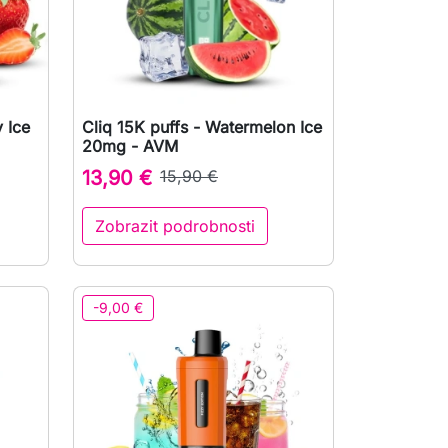
 Ice
Cliq 15K puffs - Watermelon Ice

Rychlý náhled
20mg - AVM
13,90 €
15,90 €
Zobrazit podrobnosti
at do košíku
-9,00 €