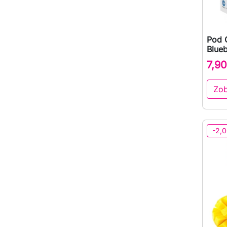
Pod C
Blue
7,90
Zob
-2,0