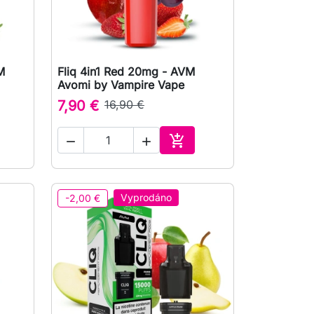
M
Fliq 4in1 Red 20mg - AVM

Rychlý náhled
Avomi by Vampire Vape
7,90 €
16,90 €



at do košíku
Přidat do košíku
Vyprodáno
-2,00 €