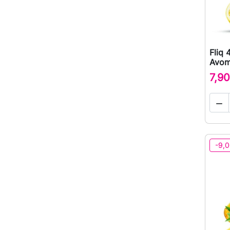
Fliq
Avom
7,90

-9,0