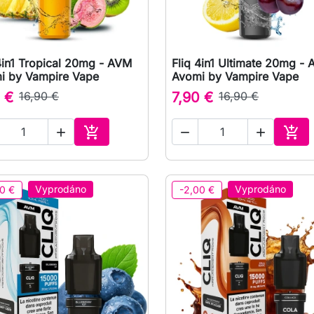
4in1 Tropical 20mg - AVM
Fliq 4in1 Ultimate 20mg -

Rychlý náhled

Rychlý náhled
i by Vampire Vape
Avomi by Vampire Vape
 €
16,90 €
7,90 €
16,90 €





Přidat do košíku
Přid
Vyprodáno
Vyprodáno
0 €
-2,00 €