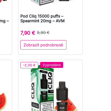
Pod Cliq 15000 puffs –

Rychlý náhled
0mg –
Spearmint 20mg – AVM
7,90 €
9,90 €
Zobrazit podrobnosti
Vyprodáno
-2,00 €