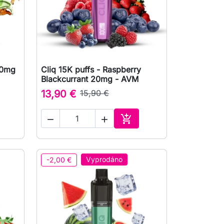
20mg
Cliq 15K puffs - Raspberry

Rychlý náhled
Blackcurrant 20mg - AVM
13,90 €
15,90 €



at do košíku
Přidat do košíku
Vyprodáno
-2,00 €