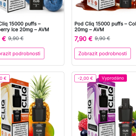
liq 15000 puffs –
Pod Cliq 15000 puffs – Col

Rychlý náhled

Rychlý náhled
berry Ice 20mg – AVM
20mg – AVM
 €
9,90 €
7,90 €
9,90 €
razit podrobnosti
Zobrazit podrobnosti
Vyprodáno
0 €
-2,00 €