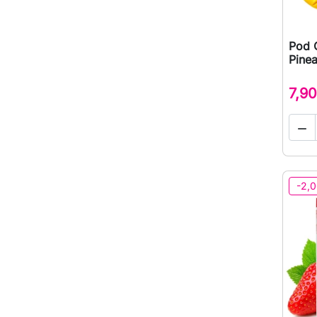
Pod 
Pine
7,90

-2,0