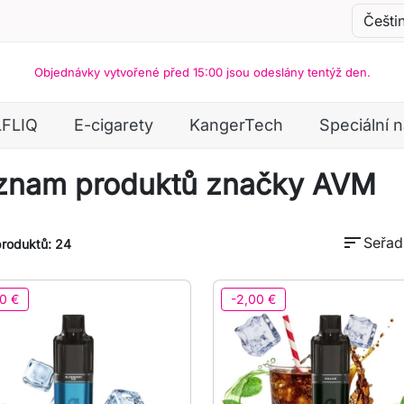
Objednávky vytvořené před 15:00 jsou odeslány tentýž den.
LFLIQ
E-cigarety
KangerTech
Speciální 
znam produktů značky AVM
sort
Seřadi
produktů: 24
0 €
-2,00 €