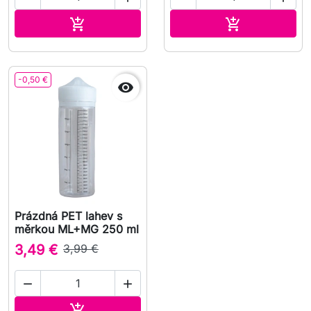
Přidat do košíku
Přidat do koš


-0,50 €

Prázdná PET lahev s
měrkou ML+MG 250 ml
3,49 €
3,99 €


Přidat do košíku
