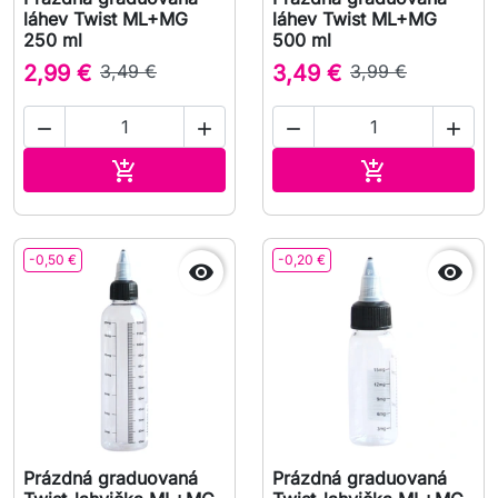
láhev Twist ML+MG
láhev Twist ML+MG
250 ml
500 ml
2,99 €
3,49 €
3,49 €
3,99 €




Přidat do košíku
Přidat do koš


-0,50 €
-0,20 €


Prázdná graduovaná
Prázdná graduovaná