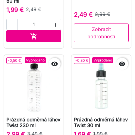
60 ml
1,99 €
2,49 €
2,49 €
2,99 €


Zobrazit
Přidat do košíku

podrobnosti
Vyprodáno
Vyprodáno
-0,50 €
-0,30 €


Prázdná odměrná láhev
Prázdná odměrná láhev
Twist 230 ml
Twist 30 ml
2,99 €
3,49 €
1,69 €
1,99 €