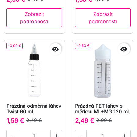
Zobrazit
Zobrazit
podrobnosti
podrobnosti
-0,90 €
-0,50 €


Prázdná odměrná láhev
Prázdná PET lahev s
Twist 60 ml
měrkou ML+MG 120 ml
1,59 €
2,49 €
2,49 €
2,99 €



