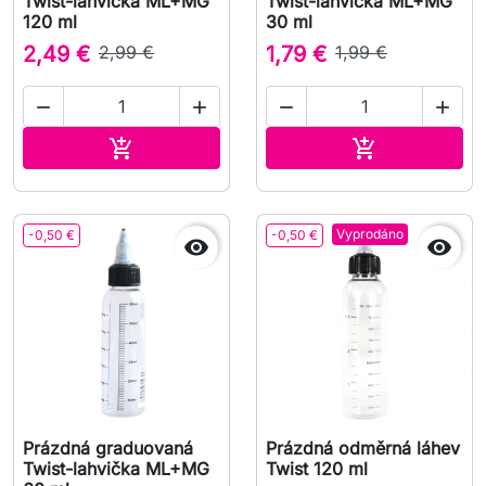
Twist-lahvička ML+MG
Twist-lahvička ML+MG
120 ml
30 ml
2,49 €
2,99 €
1,79 €
1,99 €




Přidat do košíku
Přidat do koš


Vyprodáno
-0,50 €
-0,50 €


Prázdná graduovaná
Prázdná odměrná láhev
Twist-lahvička ML+MG
Twist 120 ml