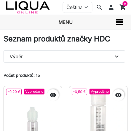
0
search
person
shopping_cart
MENU
Seznam produktů značky HDC
expand_more
Výběr
Počet produktů: 15
Vyprodáno
Vyprodáno
-0,20 €
-0,50 €

