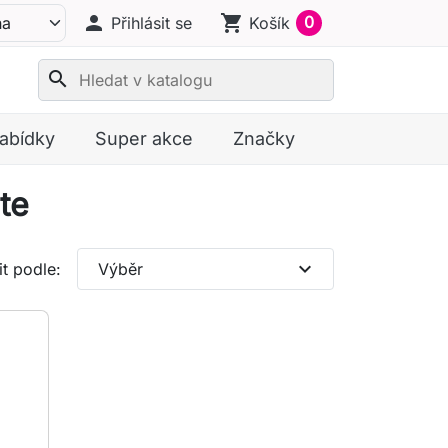
person
shopping_cart
0
Přihlásit se
Košík
search
nabídky
Super akce
Značky
te
expand_more
t podle:
Výběr