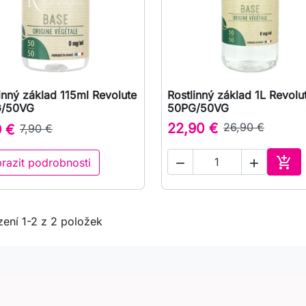
inný základ 115ml Revolute
Rostlinný základ 1L Revolu

Rychlý náhled

Rychlý náhled
/50VG
50PG/50VG
22,90 €
26,90 €
9 €
7,90 €

razit podrobnosti


Přid
ení 1-2 z 2 položek