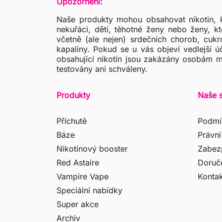
Upozornění:
Naše produkty mohou obsahovat nikotin, k
nekuřáci, děti, těhotné ženy nebo ženy, k
včetně (ale nejen) srdečních chorob, cukr
kapaliny. Pokud se u vás objeví vedlejší 
obsahující nikotin jsou zakázány osobám m
testovány ani schváleny.
Produkty
Naše 
Příchutě
Podmí
Báze
Právní
Nikotínový booster
Zabez
Red Astaire
Doruč
Vampire Vape
Kontak
Speciální nabídky
Super akce
Archiv