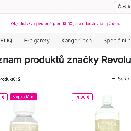
Objednávky vytvořené před 15:00 jsou odeslány tentýž den.
LFLIQ
E-cigarety
KangerTech
Speciální 
znam produktů značky Revolu
sort
Seřadi
roduktů: 2
Vyprodáno
1 €
-4,00 €