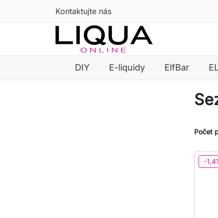
Kontaktujte nás
DIY
E-liquidy
ElfBar
E
Se
Počet p
-1,4