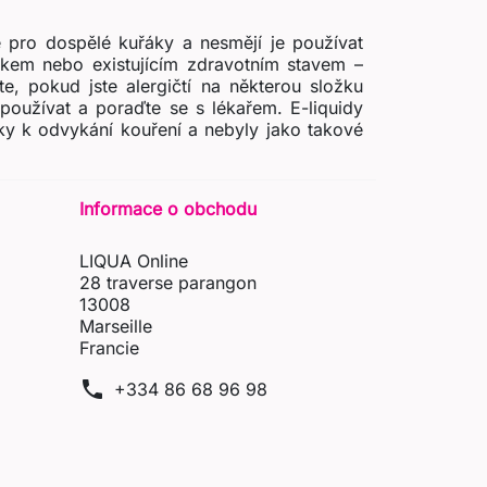
 pro dospělé kuřáky a nesmějí je používat
zikem nebo existujícím zdravotním stavem –
e, pokud jste alergičtí na některou složku
používat a poraďte se s lékařem. E-liquidy
ky k odvykání kouření a nebyly jako takové
Informace o obchodu
LIQUA Online
28 traverse parangon
13008
Marseille
Francie
phone
+334 86 68 96 98