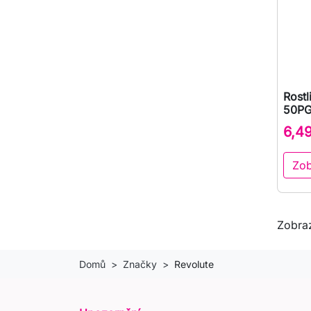
Rostl
50PG
6,4
Zob
Zobraz
Domů
Značky
Revolute