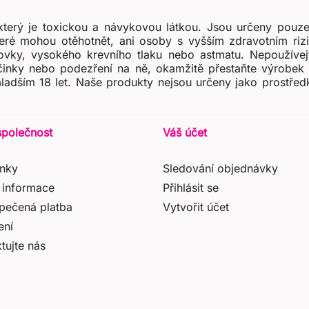
terý je toxickou a návykovou látkou. Jsou určeny pouze
teré mohou otěhotnět, ani osoby s vyšším zdravotním ri
ovky, vysokého krevního tlaku nebo astmatu. Nepoužívejt
účinky nebo podezření na ně, okamžitě přestaňte výrobek 
ladším 18 let. Naše produkty nejsou určeny jako prostřed
společnost
Váš účet
nky
Sledování objednávky
 informace
Přihlásit se
pečená platba
Vytvořit účet
ení
tujte nás