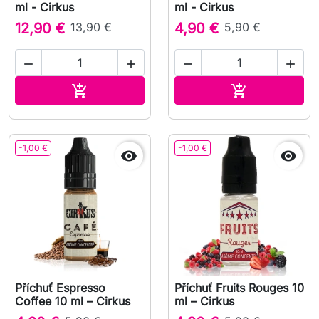
ml - Cirkus
ml - Cirkus
12,90 €
13,90 €
4,90 €
5,90 €




Přidat do košíku
Přidat do koš


-1,00 €
-1,00 €


Příchuť Espresso
Příchuť Fruits Rouges 10
Coffee 10 ml – Cirkus
ml – Cirkus