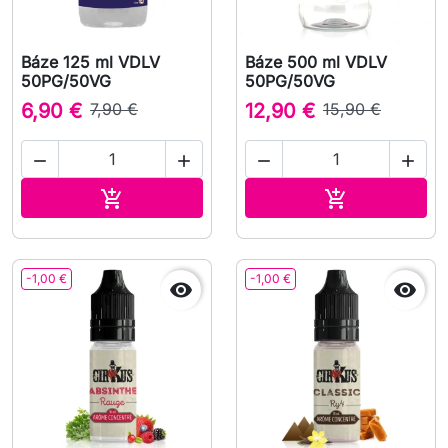
Báze 125 ml VDLV
Báze 500 ml VDLV
50PG/50VG
50PG/50VG
6,90 €
7,90 €
12,90 €
15,90 €




Přidat do košíku
Přidat do koš


-1,00 €
-1,00 €

