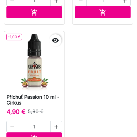




Přidat do košíku
Přidat do koš


-1,00 €

Příchuť Passion 10 ml -
Cirkus
4,90 €
5,90 €

