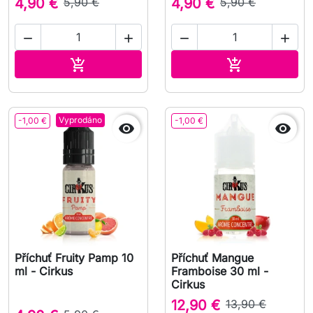
4,90 €
5,90 €
4,90 €
5,90 €




Přidat do košíku
Přidat do koš


Vyprodáno
-1,00 €
-1,00 €


Příchuť Fruity Pamp 10
Příchuť Mangue
ml - Cirkus
Framboise 30 ml -
Cirkus
12,90 €
13,90 €