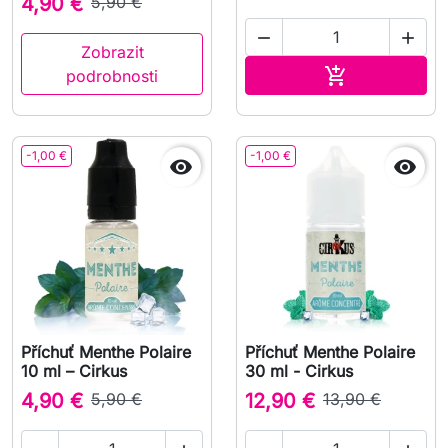
4,90 €
5,90 €


Zobrazit
Přidat do koš

podrobnosti
-1,00 €
-1,00 €


Příchuť Menthe Polaire
Příchuť Menthe Polaire
10 ml – Cirkus
30 ml - Cirkus
4,90 €
5,90 €
12,90 €
13,90 €