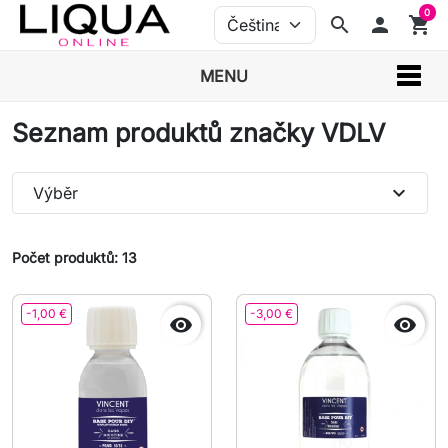
0
search
person
shopping_cart
MENU
Seznam produktů značky VDLV
expand_more
Výběr
Počet produktů: 13
-1,00 €
-3,00 €

