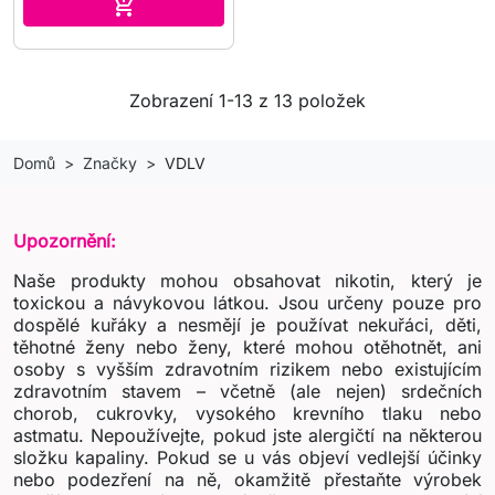
Přidat do košíku

Zobrazení 1-13 z 13 položek
Domů
Značky
VDLV
Upozornění:
Naše produkty mohou obsahovat nikotin, který je
toxickou a návykovou látkou. Jsou určeny pouze pro
dospělé kuřáky a nesmějí je používat nekuřáci, děti,
těhotné ženy nebo ženy, které mohou otěhotnět, ani
osoby s vyšším zdravotním rizikem nebo existujícím
zdravotním stavem – včetně (ale nejen) srdečních
chorob, cukrovky, vysokého krevního tlaku nebo
astmatu. Nepoužívejte, pokud jste alergičtí na některou
složku kapaliny. Pokud se u vás objeví vedlejší účinky
nebo podezření na ně, okamžitě přestaňte výrobek