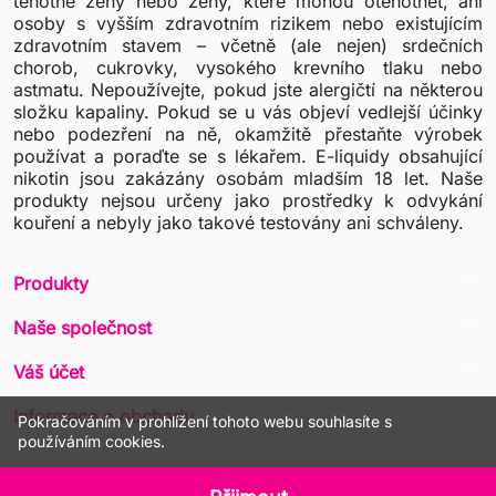
těhotné ženy nebo ženy, které mohou otěhotnět, ani
osoby s vyšším zdravotním rizikem nebo existujícím
zdravotním stavem – včetně (ale nejen) srdečních
chorob, cukrovky, vysokého krevního tlaku nebo
astmatu. Nepoužívejte, pokud jste alergičtí na některou
složku kapaliny. Pokud se u vás objeví vedlejší účinky
nebo podezření na ně, okamžitě přestaňte výrobek
používat a poraďte se s lékařem. E-liquidy obsahující
nikotin jsou zakázány osobám mladším 18 let. Naše
produkty nejsou určeny jako prostředky k odvykání
kouření a nebyly jako takové testovány ani schváleny.
arrow_drop_down
Produkty
arrow_drop_down
Naše společnost
arrow_drop_down
Váš účet
arrow_drop_down
Informace o obchodu
Pokračováním v prohlížení tohoto webu souhlasíte s
používáním cookies.
© 2026 - LIQUA Online™