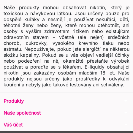
Naše produkty mohou obsahovat nikotin, který je
toxickou a návykovou látkou. Jsou určeny pouze pro
dospělé kuřáky a nesmějí je používat nekuřáci, děti,
těhotné ženy nebo ženy, které mohou otěhotnět, ani
osoby s vyšším zdravotním rizikem nebo existujícím
zdravotním stavem – včetně (ale nejen) srdečních
chorob, cukrovky, vysokého krevního tlaku nebo
astmatu. Nepoužívejte, pokud jste alergičtí na některou
složku kapaliny. Pokud se u vás objeví vedlejší účinky
nebo podezření na ně, okamžitě přestaňte výrobek
používat a poraďte se s lékařem. E-liquidy obsahující
nikotin jsou zakázány osobám mladším 18 let. Naše
produkty nejsou určeny jako prostředky k odvykání
kouření a nebyly jako takové testovány ani schváleny.
arrow_drop_down
Produkty
arrow_drop_down
Naše společnost
arrow_drop_down
Váš účet