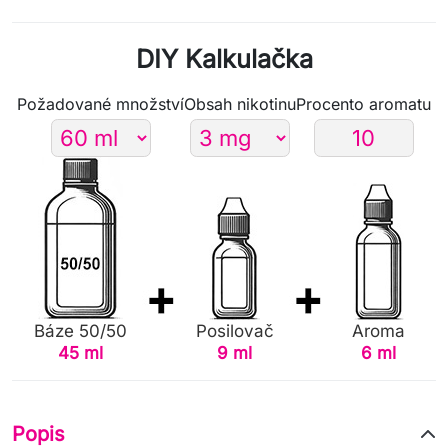
DIY Kalkulačka
Požadované množství
Obsah nikotinu
Procento aromatu
Báze 50/50
Posilovač
Aroma
45 ml
9 ml
6 ml
Popis