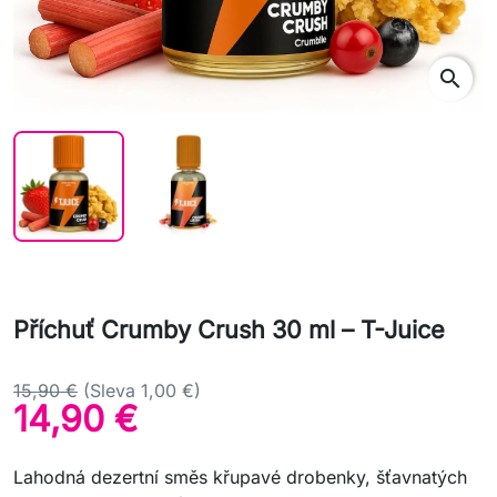
search
Příchuť Crumby Crush 30 ml – T-Juice
15,90 €
(Sleva 1,00 €)
14,90 €
Lahodná dezertní směs křupavé drobenky, šťavnatých