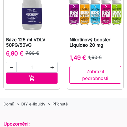
Báze 125 ml VDLV
Nikotinový booster
50PG/50VG
Liquideo 20 mg
6,90 €
7,90 €
1,49 €
1,90 €


Zobrazit
Přidat do košíku

podrobnosti
Domů
DIY e-liquidy
Příchutě
Upozornění: