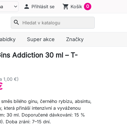
person
shopping_cart
0
Přihlásit se
Košík
search
nabídky
Super akce
Značky
ins Addiction 30 ml – T-
a 1,00 €)
€
 směs bílého ginu, černého rybízu, absintu,
y, která přináší intenzivní a vyváženou
em: 30 ml. Doporučené dávkování: 15 %
. Doba zrání: 7–15 dní.