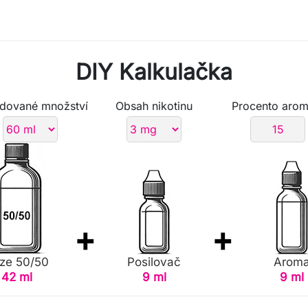
DIY Kalkulačka
dované množství
Obsah nikotinu
Procento arom
ze 50/50
Posilovač
Arom
42 ml
9 ml
9 ml