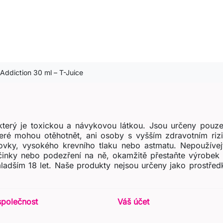
 Addiction 30 ml – T-Juice
terý je toxickou a návykovou látkou. Jsou určeny pouze
teré mohou otěhotnět, ani osoby s vyšším zdravotním ri
ovky, vysokého krevního tlaku nebo astmatu. Nepoužívejt
účinky nebo podezření na ně, okamžitě přestaňte výrobek 
ladším 18 let. Naše produkty nejsou určeny jako prostřed
společnost
Váš účet