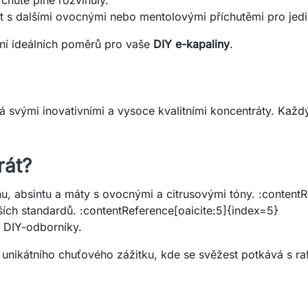
t s dalšími ovocnými nebo mentolovými příchutěmi pro jed
ení ideálních poměrů pro vaše
DIY e-kapaliny
.
svými inovativními a vysoce kvalitními koncentráty. Každý
rát?
 absintu a máty s ovocnými a citrusovými tóny. :contentR
ch standardů. :contentReference[oaicite:5]{index=5}
 DIY-odborníky.
unikátního chuťového zážitku, kde se svěžest potkává s raf