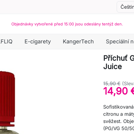
Objednávky vytvořené před 15:00 jsou odeslány tentýž den.
LFLIQ
E-cigarety
KangerTech
Speciální 
Příchuť G
Juice
15,90 €
(Slev
14,90 
Sofistikovaná
citronu a mát
svěžest. Obj
(PG/VG 50/50)