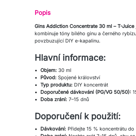
Popis
Gins Addiction Concentrate 30 ml – T-Juice
kombinuje tóny bílého ginu a černého rybízu
povzbuzující DIY e-kapalinu.
Hlavní informace:
Objem:
30 ml
Původ:
Spojené království
Typ produktu:
DIY koncentrát
Doporučené dávkování (PG/VG 50/50):
1
Doba zrání:
7–15 dnů
Doporučení k použití:
Dávkování:
Přidejte 15 % koncentrátu do
Doba zrání:
Nechte zrát 7–15 dnů, aby se 