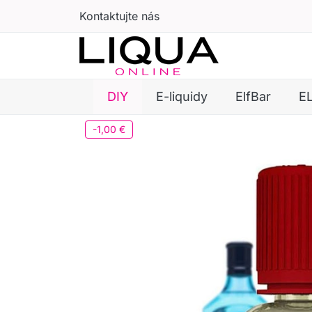
Kontaktujte nás
DIY
E-liquidy
ElfBar
E
-1,00 €