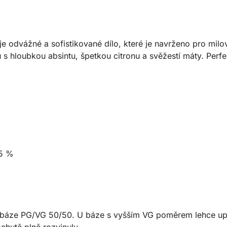
je odvážné a sofistikované dílo, které je navrženo pro milo
 s hloubkou absintu, špetkou citronu a svěžestí máty. Perfe
5 %
 báze PG/VG 50/50. U báze s vyšším VG poměrem lehce up
chutě plně rozvinuly.