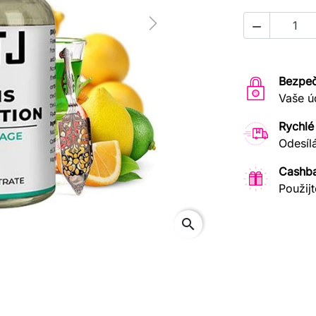

Next
Bezpeč
Vaše ú
Rychlé
Odesíl
Cashb
Použijt
search