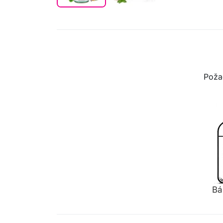
Poža
Bá