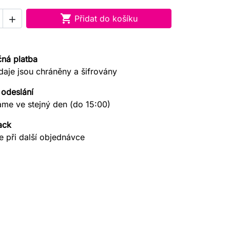

Přidat do košíku

ná platba
daje jsou chráněny a šifrovány
 odeslání
áme ve stejný den (do 15:00)
ack
e při další objednávce
search