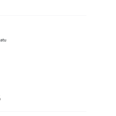
atu
a