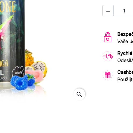

Bezpeč
Vaše ú
Rychlé
Odesíl
Cashb
Použijt
search