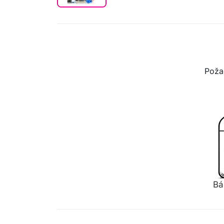
Poža
Bá