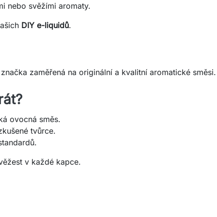
mi nebo svěžími aromaty.
vašich
DIY e-liquidů
.
načka zaměřená na originální a kvalitní aromatické směsi.
rát?
ká ovocná směs.
zkušené tvůrce.
standardů.
svěžest v každé kapce.