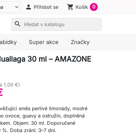
person
shopping_cart
0
Přihlásit se
Košík
search
nabídky
Super akce
Značky
Huallaga 30 ml – AMAZONE
a 1,00 €)
€
věžující směs perlivé limonády, modré
ho ovoce, guavy a ostružin, doplněná
kem. Objem: 30 ml. Doporučené
 %. Doba zrání: 3–7 dní.