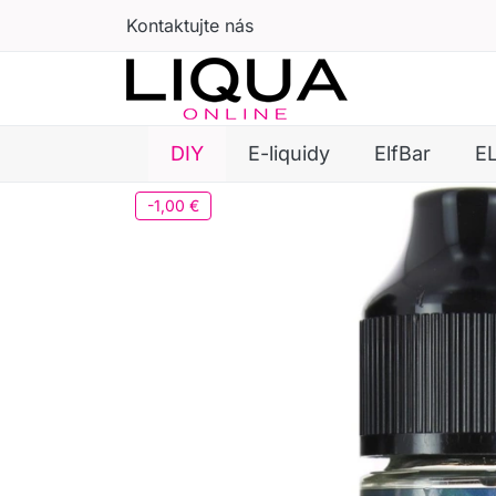
Kontaktujte nás
DIY
E-liquidy
ElfBar
E
-1,00 €