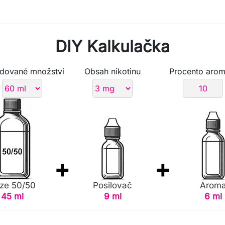
DIY Kalkulačka
dované množství
Obsah nikotinu
Procento arom
ze 50/50
Posilovač
Arom
45 ml
9 ml
6 ml