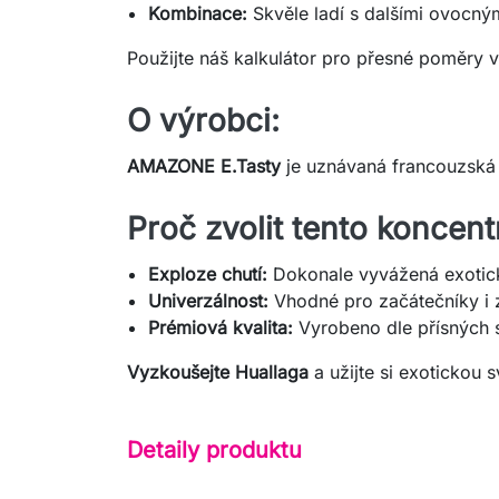
Kombinace:
Skvěle ladí s dalšími ovocný
Použijte náš kalkulátor pro přesné poměry 
O výrobci:
AMAZONE E.Tasty
je uznávaná francouzská z
Proč zvolit tento koncent
Exploze chutí:
Dokonale vyvážená exotic
Univerzálnost:
Vhodné pro začátečníky i 
Prémiová kvalita:
Vyrobeno dle přísných 
Vyzkoušejte Huallaga
a užijte si exotickou 
Detaily produktu