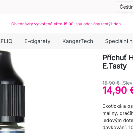
Objednávky vytvořené před 15:00 jsou odeslány tentýž den.
LFLIQ
E-cigarety
KangerTech
Speciální 
Příchuť 
E.Tasty
15,90 €
(Slev
14,90 
Exotická a os
maliny, dračí
ledovým dote
dávkování: 10