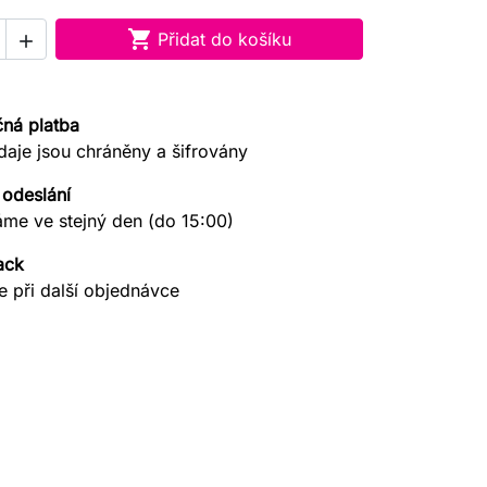

Přidat do košíku

ná platba
daje jsou chráněny a šifrovány
 odeslání
áme ve stejný den (do 15:00)
ack
e při další objednávce