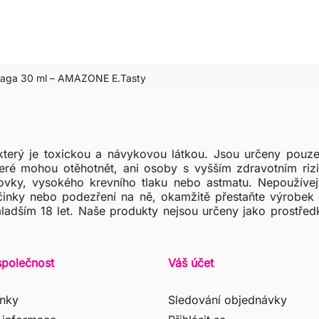
llaga 30 ml – AMAZONE E.Tasty
terý je toxickou a návykovou látkou. Jsou určeny pouze
teré mohou otěhotnět, ani osoby s vyšším zdravotním ri
ovky, vysokého krevního tlaku nebo astmatu. Nepoužívejt
účinky nebo podezření na ně, okamžitě přestaňte výrobek 
ladším 18 let. Naše produkty nejsou určeny jako prostřed
společnost
Váš účet
nky
Sledování objednávky