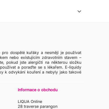
 pro dospělé kuřáky a nesmějí je používat
zikem nebo existujícím zdravotním stavem –
e, pokud jste alergičtí na některou složku
používat a poraďte se s lékařem. E-liquidy
ky k odvykání kouření a nebyly jako takové
Informace o obchodu
LIQUA Online
28 traverse parangon