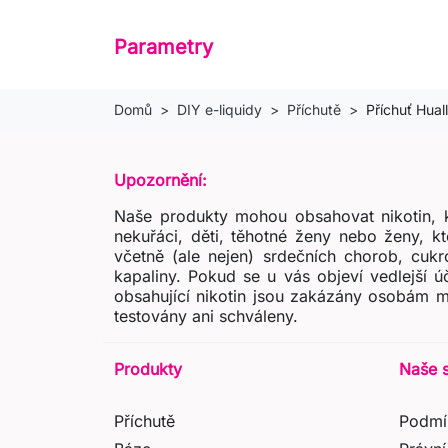
Parametry
Domů
DIY e-liquidy
Příchutě
Příchuť Hua
Upozornění:
Naše produkty mohou obsahovat nikotin, k
nekuřáci, děti, těhotné ženy nebo ženy, k
včetně (ale nejen) srdečních chorob, cukr
kapaliny. Pokud se u vás objeví vedlejší 
obsahující nikotin jsou zakázány osobám m
testovány ani schváleny.
Produkty
Naše 
Příchutě
Podmí