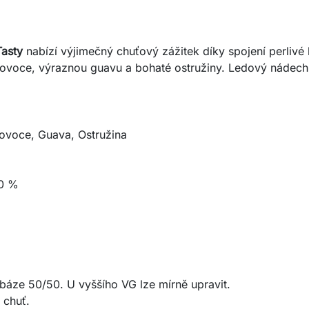
asty
nabízí výjimečný chuťový zážitek díky spojení perliv
 ovoce, výraznou guavu a bohaté ostružiny. Ledový nádech
ovoce, Guava, Ostružina
0 %
báze 50/50. U vyššího VG lze mírně upravit.
 chuť.