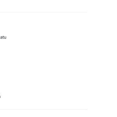
atu
a