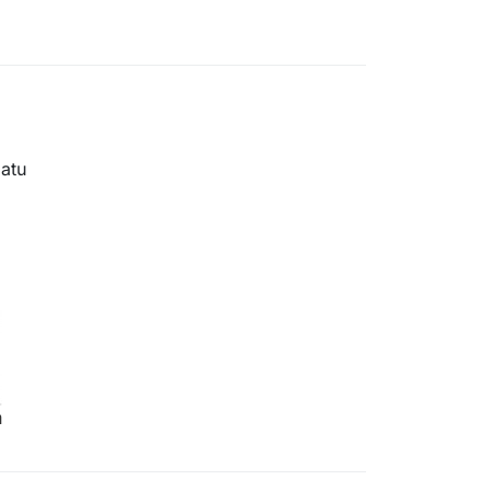
atu
a