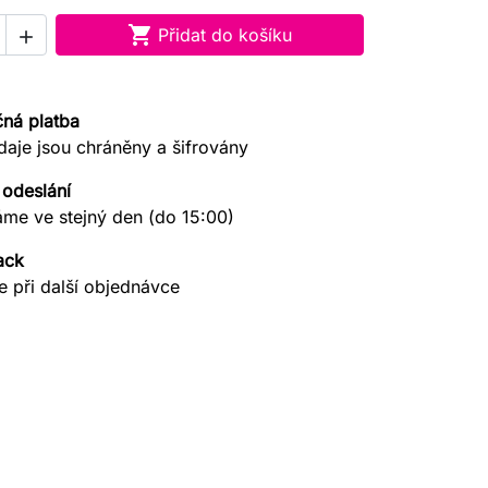

Přidat do košíku

ná platba
daje jsou chráněny a šifrovány
 odeslání
áme ve stejný den (do 15:00)
ack
e při další objednávce