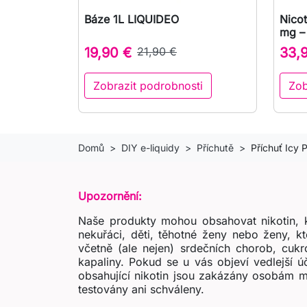
Báze 1L LIQUIDEO
Nicot

Rychlý náhled
mg – 
19,90 €
21,90 €
33,
Zobrazit podrobnosti
Zob
Domů
DIY e-liquidy
Příchutě
Příchuť Icy 
Upozornění:
Naše produkty mohou obsahovat nikotin, k
nekuřáci, děti, těhotné ženy nebo ženy, k
včetně (ale nejen) srdečních chorob, cukr
kapaliny. Pokud se u vás objeví vedlejší 
obsahující nikotin jsou zakázány osobám m
testovány ani schváleny.