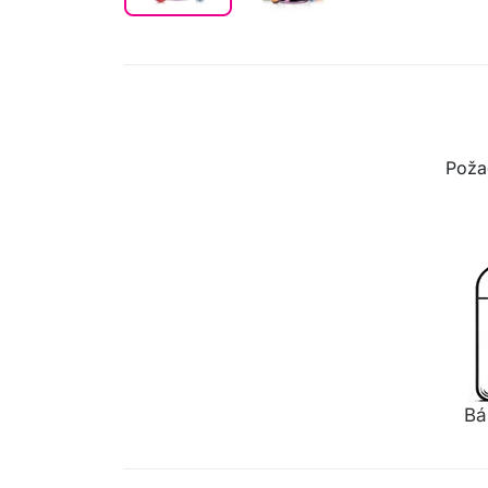
Poža
Bá