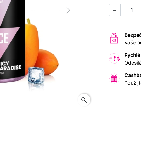

Next
Bezpeč
Vaše ú
Rychlé
Odesíl
Cashb
Použijt
search