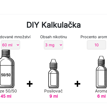
DIY Kalkulačka
dované množství
Obsah nikotinu
Procento arom
ze 50/50
Posilovač
Arom
45 ml
9 ml
6 ml