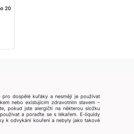
eo 20
 pro dospělé kuřáky a nesmějí je používat
zikem nebo existujícím zdravotním stavem –
e, pokud jste alergičtí na některou složku
používat a poraďte se s lékařem. E-liquidy
ky k odvykání kouření a nebyly jako takové