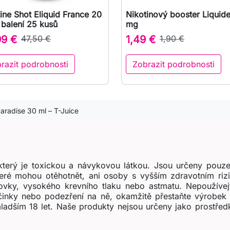
ine Shot Eliquid France 20
Nikotinový booster Liquid

Rychlý náhled

Rychlý náhled
balení 25 kusů
mg
99 €
47,50 €
1,49 €
1,90 €
razit podrobnosti
Zobrazit podrobnosti
Paradise 30 ml – T-Juice
terý je toxickou a návykovou látkou. Jsou určeny pouze
teré mohou otěhotnět, ani osoby s vyšším zdravotním ri
ovky, vysokého krevního tlaku nebo astmatu. Nepoužívejt
účinky nebo podezření na ně, okamžitě přestaňte výrobek 
ladším 18 let. Naše produkty nejsou určeny jako prostřed