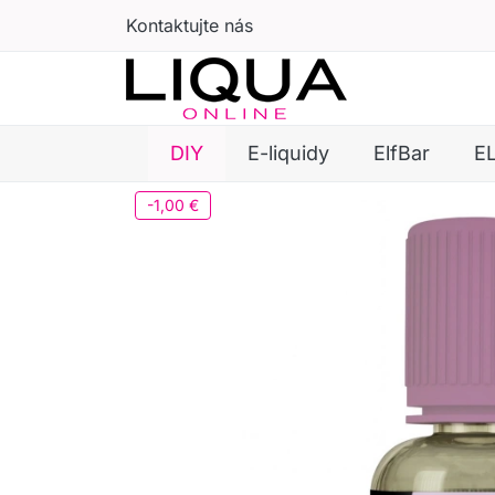
Kontaktujte nás
DIY
E-liquidy
ElfBar
E
-1,00 €