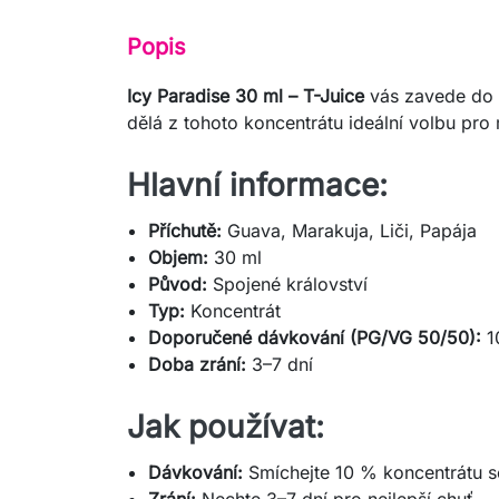
Popis
Icy Paradise 30 ml – T-Juice
vás zavede do e
dělá z tohoto koncentrátu ideální volbu pro
Hlavní informace:
Příchutě:
Guava, Marakuja, Liči, Papája
Objem:
30 ml
Původ:
Spojené království
Typ:
Koncentrát
Doporučené dávkování (PG/VG 50/50):
1
Doba zrání:
3–7 dní
Jak používat:
Dávkování:
Smíchejte 10 % koncentrátu s
Zrání:
Nechte 3–7 dní pro nejlepší chuť.