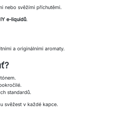
i nebo svěžími příchutěmi.
IY e-liquidů
.
tními a originálními aromaty.
uť?
 tónem.
pokročilé.
ch standardů.
kou svěžest v každé kapce.