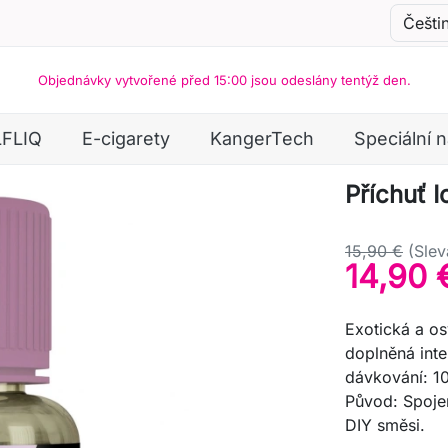
Objednávky vytvořené před 15:00 jsou odeslány tentýž den.
LFLIQ
E-cigarety
KangerTech
Speciální 
Příchuť I
15,90 €
(Slev
14,90 
Exotická a os
doplněná inte
dávkování: 1
Původ: Spojen
DIY směsi.