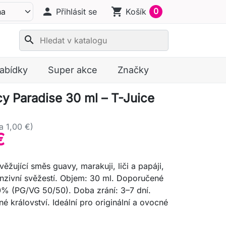
person
shopping_cart
0
Přihlásit se
Košík
search
nabídky
Super akce
Značky
cy Paradise 30 ml – T-Juice
a 1,00 €)
€
věžující směs guavy, marakuji, liči a papáji,
nzivní svěžestí. Objem: 30 ml. Doporučené
0% (PG/VG 50/50). Doba zrání: 3–7 dní.
é království. Ideální pro originální a ovocné