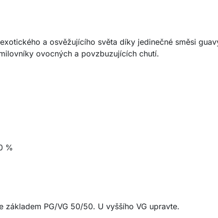
xotického a osvěžujícího světa díky jedinečné směsi guavy, m
 milovníky ovocných a povzbuzujících chutí.
0 %
e základem PG/VG 50/50. U vyššího VG upravte.