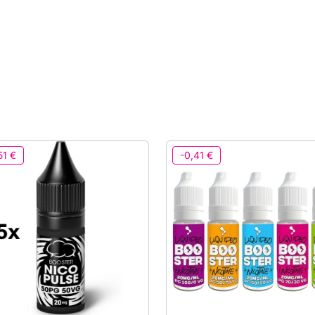
51 €
-0,41 €