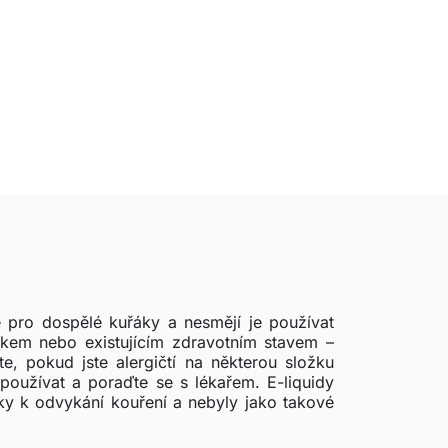
 pro dospělé kuřáky a nesmějí je používat
zikem nebo existujícím zdravotním stavem –
e, pokud jste alergičtí na některou složku
používat a poraďte se s lékařem. E-liquidy
ky k odvykání kouření a nebyly jako takové