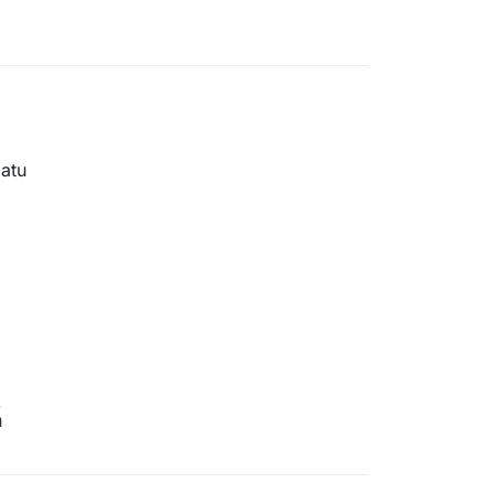
atu
a