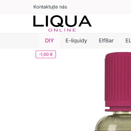
Kontaktujte nás
DIY
E-liquidy
ElfBar
E
-1,00 €