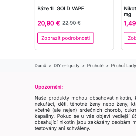
Báze 1L GOLD VAPE
Nikot

Rychlý náhled
mg
20,90 €
22,90 €
1,49
Zobrazit podrobnosti
Zob
Domů
DIY e-liquidy
Příchutě
Příchuť Lady
Upozornění:
Naše produkty mohou obsahovat nikotin, k
nekuřáci, děti, těhotné ženy nebo ženy, k
včetně (ale nejen) srdečních chorob, cukr
kapaliny. Pokud se u vás objeví vedlejší 
obsahující nikotin jsou zakázány osobám m
testovány ani schváleny.