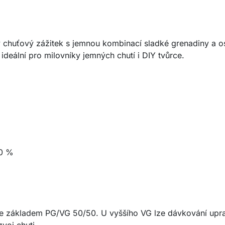
ý chuťový zážitek s jemnou kombinací sladké grenadiny a os
ideální pro milovníky jemných chutí i DIY tvůrce.
0 %
e základem PG/VG 50/50. U vyššího VG lze dávkování upra
voj chuti.