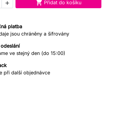

Přidat do košíku

ná platba
daje jsou chráněny a šifrovány
 odeslání
áme ve stejný den (do 15:00)
ack
e při další objednávce