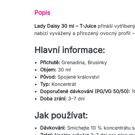
Popis
Lady Daisy 30 ml – T-Juice
přináší vytříben
nabízí vyvážený a přirozený ovocný profil – 
Hlavní informace:
Příchutě:
Grenadina, Brusinky
Objem:
30 ml
Původ:
Spojené království
Typ:
Koncentrát
Doporučené dávkování (PG/VG 50/50):
1
Doba zrání:
3–7 dní
Jak používat:
Dávkování:
Smíchejte 10 % koncentrátu s
Zrání:
Nechte odležet 3–7 dní pro plný roz