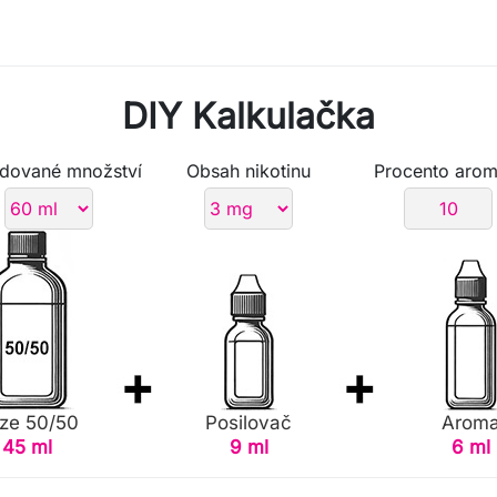
DIY Kalkulačka
dované množství
Obsah nikotinu
Procento arom
ze 50/50
Posilovač
Arom
45 ml
9 ml
6 ml