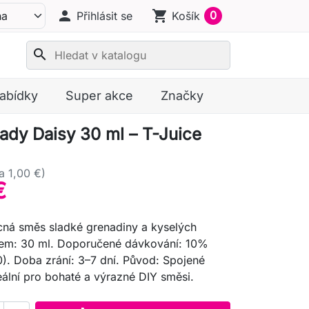
person
shopping_cart
0
Přihlásit se
Košík
search
nabídky
Super akce
Značky
Lady Daisy 30 ml – T-Juice
a 1,00 €)
€
ná směs sladké grenadiny a kyselých
jem: 30 ml. Doporučené dávkování: 10%
). Doba zrání: 3–7 dní. Původ: Spojené
deální pro bohaté a výrazné DIY směsi.