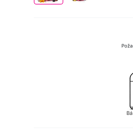
Poža
Bá