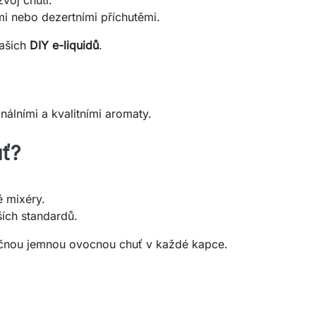
mi nebo dezertními příchutěmi.
vašich
DIY e-liquidů
.
nálními a kvalitními aromaty.
uť?
.
é mixéry.
ích standardů.
nečnou jemnou ovocnou chuť v každé kapce.