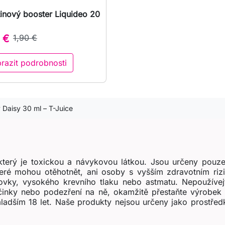
inový booster Liquideo 20

Rychlý náhled
 €
1,90 €
razit podrobnosti
 Daisy 30 ml – T-Juice
terý je toxickou a návykovou látkou. Jsou určeny pouze
teré mohou otěhotnět, ani osoby s vyšším zdravotním ri
ovky, vysokého krevního tlaku nebo astmatu. Nepoužívejt
účinky nebo podezření na ně, okamžitě přestaňte výrobek 
ladším 18 let. Naše produkty nejsou určeny jako prostřed