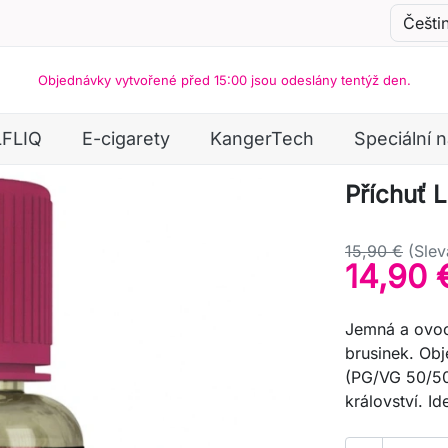
Objednávky vytvořené před 15:00 jsou odeslány tentýž den.
LFLIQ
E-cigarety
KangerTech
Speciální 
Příchuť 
15,90 €
(Slev
14,90 
Jemná a ovoc
brusinek. Ob
(PG/VG 50/50
království. I