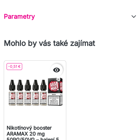
Parametry
Mohlo by vás také zajímat
-0,51 €

Nikotínový booster
ARAMAX 20 mg
50PG/50VG – balení 5