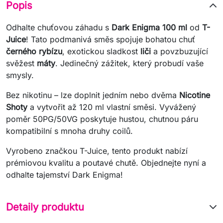
Popis
Odhalte chuťovou záhadu s
Dark Enigma 100 ml
od
T-
Juice
! Tato podmanivá směs spojuje bohatou chuť
černého rybízu
, exotickou sladkost
liči
a povzbuzující
svěžest
máty
. Jedinečný zážitek, který probudí vaše
smysly.
Bez nikotinu – lze doplnit jedním nebo dvěma
Nicotine
Shoty
a vytvořit až 120 ml vlastní směsi. Vyvážený
poměr 50PG/50VG poskytuje hustou, chutnou páru
kompatibilní s mnoha druhy coilů.
Vyrobeno značkou T-Juice, tento produkt nabízí
prémiovou kvalitu a poutavé chutě. Objednejte nyní a
odhalte tajemství Dark Enigma!
Detaily produktu