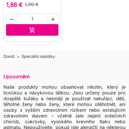
1,86 €
1,90 €


Přidat do košíku

Domů
Speciální nabídky
Upozornění:
Naše produkty mohou obsahovat nikotin, který je
toxickou a návykovou látkou. Jsou určeny pouze pro
dospělé kuřáky a nesmějí je používat nekuřáci, děti,
těhotné ženy nebo ženy, které mohou otěhotnět, ani
osoby s vyšším zdravotním rizikem nebo existujícím
zdravotním stavem – včetně (ale nejen) srdečních
chorob, cukrovky, vysokého krevního tlaku nebo
astmatu. Nepoužívejte, pokud jste alergičtí na některou