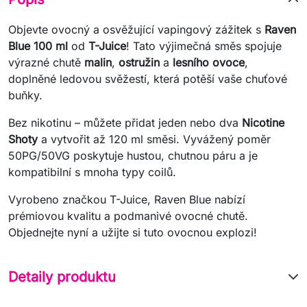
Objevte ovocný a osvěžující vapingový zážitek s
Raven
Blue 100 ml
od
T-Juice
! Tato výjimečná směs spojuje
výrazné chutě
malin
,
ostružin
a
lesního ovoce
,
doplněné ledovou svěžestí, která potěší vaše chuťové
buňky.
Bez nikotinu – můžete přidat jeden nebo dva
Nicotine
Shoty
a vytvořit až 120 ml směsi. Vyvážený poměr
50PG/50VG poskytuje hustou, chutnou páru a je
kompatibilní s mnoha typy coilů.
Vyrobeno značkou T-Juice, Raven Blue nabízí
prémiovou kvalitu a podmanivé ovocné chutě.
Objednejte nyní a užijte si tuto ovocnou explozi!
Detaily produktu