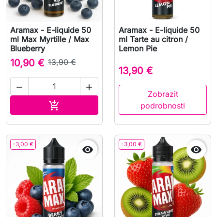
Aramax - E-liquide 50
Aramax - E-liquide 50
ml Max Myrtille / Max
ml Tarte au citron /
Blueberry
Lemon Pie
10,90 €
13,90 €
13,90 €


Zobrazit
Přidat do košíku

podrobnosti
-3,00 €
-3,00 €

