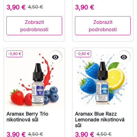
3,90 €
4,50 €
3,90 €
Zobrazit
Zobrazit
podrobnosti
podrobnosti
-0,60 €
-0,60 €


Aramax Berry Trio
Aramax Blue Razz
nikotinová sůl
Lemonade nikotinová
sůl
3,90 €
4,50 €
3,90 €
4,50 €