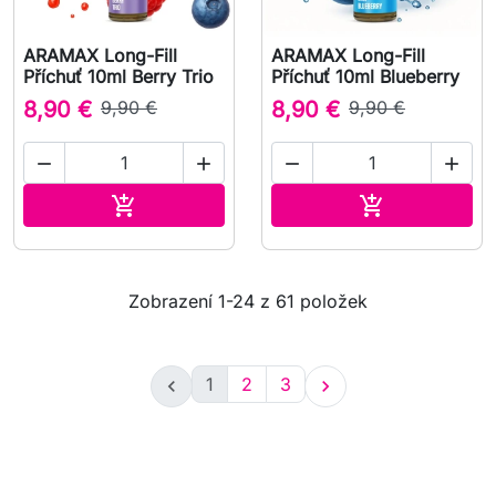
ARAMAX Long-Fill
ARAMAX Long-Fill
Příchuť 10ml Berry Trio
Příchuť 10ml Blueberry
8,90 €
9,90 €
8,90 €
9,90 €




Přidat do košíku
Přidat do koš


Zobrazení 1-24 z 61 položek
1
2
3

