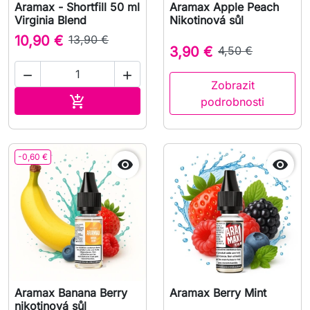
Aramax - Shortfill 50 ml
Aramax Apple Peach
Virginia Blend
Nikotinová sůl
10,90 €
13,90 €
3,90 €
4,50 €


Zobrazit
Přidat do košíku

podrobnosti
-0,60 €


Aramax Banana Berry
Aramax Berry Mint
nikotinová sůl