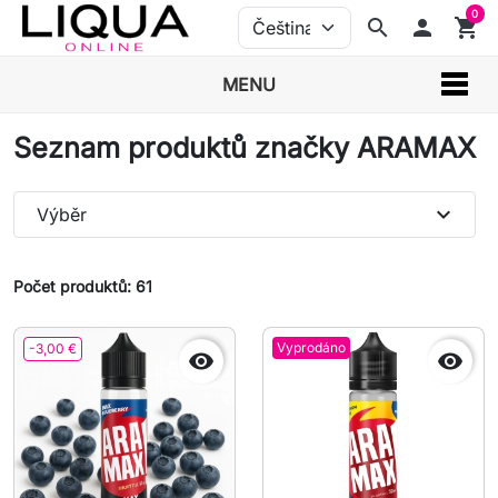
0
search
person
shopping_cart
MENU
Seznam produktů značky ARAMAX
expand_more
Výběr
Počet produktů: 61
Vyprodáno
-3,00 €

