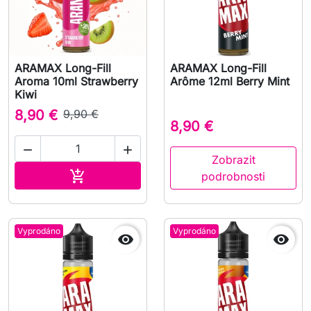
ARAMAX Long-Fill
ARAMAX Long-Fill
Aroma 10ml Strawberry
Arôme 12ml Berry Mint
Kiwi
8,90 €
9,90 €
8,90 €


Zobrazit
Přidat do košíku

podrobnosti
Vyprodáno
Vyprodáno

