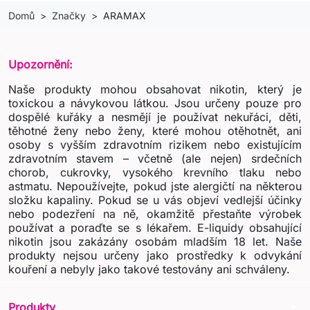
Domů
Značky
ARAMAX
Upozornění:
Naše produkty mohou obsahovat nikotin, který je
toxickou a návykovou látkou. Jsou určeny pouze pro
dospělé kuřáky a nesmějí je používat nekuřáci, děti,
těhotné ženy nebo ženy, které mohou otěhotnět, ani
osoby s vyšším zdravotním rizikem nebo existujícím
zdravotním stavem – včetně (ale nejen) srdečních
chorob, cukrovky, vysokého krevního tlaku nebo
astmatu. Nepoužívejte, pokud jste alergičtí na některou
složku kapaliny. Pokud se u vás objeví vedlejší účinky
nebo podezření na ně, okamžitě přestaňte výrobek
používat a poraďte se s lékařem. E-liquidy obsahující
nikotin jsou zakázány osobám mladším 18 let. Naše
produkty nejsou určeny jako prostředky k odvykání
kouření a nebyly jako takové testovány ani schváleny.
arrow_drop_down
Produkty