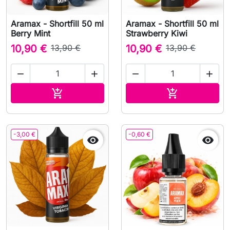
Aramax - Shortfill 50 ml
Aramax - Shortfill 50 ml
Berry Mint
Strawberry Kiwi
10,90 €
13,90 €
10,90 €
13,90 €




Přidat do košíku
Přidat do koš


-3,00 €
-0,60 €

