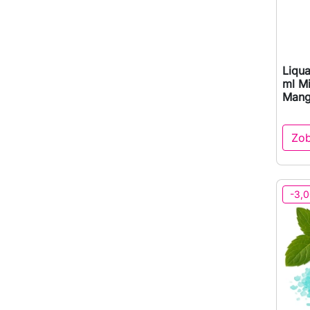
Liqua
ml Mi
Mang
Zob
-3,0