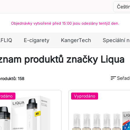
Objednávky vytvořené před 15:00 jsou odeslány tentýž den.
LFLIQ
E-cigarety
KangerTech
Speciální 
znam produktů značky Liqua
sort
Seřadi
roduktů: 158
rodáno
Vyprodáno