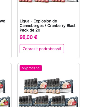
 Two
Liqua - Explosion de

Rychlý náhled
Canneberges / Cranberry Blast
Pack de 20
98,00 €
Zobrazit podrobnosti
Vyprodáno