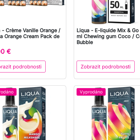
 - Crème Vanille Orange /
Liqua - E-liquide Mix & Go

Rychlý náhled

Rychlý náhled
lla Orange Cream Pack de
ml Chewing gum Coco / 
Bubble
00 €
razit podrobnosti
Zobrazit podrobnosti
rodáno
Vyprodáno