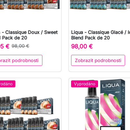
 - Classique Doux / Sweet
Liqua - Classique Glacé / I

Rychlý náhled

Rychlý náhled
d Pack de 20
Blend Pack de 20
95 €
98,00 €
98,00 €
razit podrobnosti
Zobrazit podrobnosti
rodáno
Vyprodáno