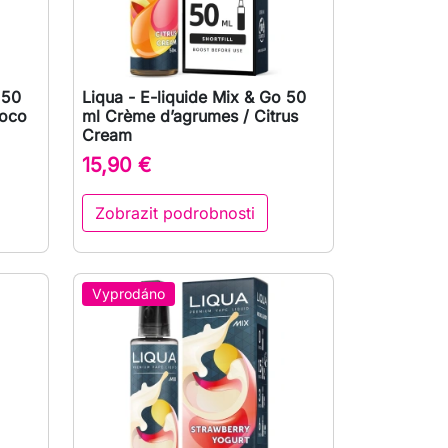
 50
Liqua - E-liquide Mix & Go 50

Rychlý náhled
Coco
ml Crème d’agrumes / Citrus
Cream
15,90 €
Zobrazit podrobnosti
Vyprodáno