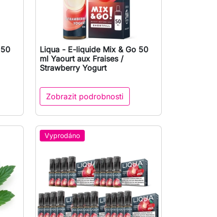
 50
Liqua - E-liquide Mix & Go 50

Rychlý náhled
ml Yaourt aux Fraises /
Strawberry Yogurt
Zobrazit podrobnosti
Vyprodáno