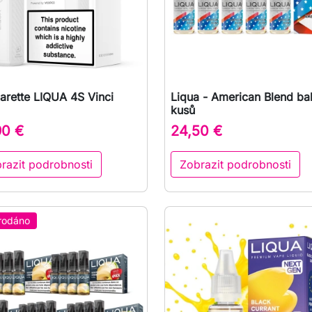
arette LIQUA 4S Vinci
Liqua - American Blend bal

Rychlý náhled

Rychlý náhled
kusů
90 €
24,50 €
razit podrobnosti
Zobrazit podrobnosti
rodáno