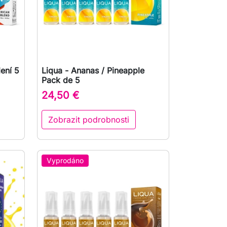
ení 5
Liqua - Ananas / Pineapple

Rychlý náhled
Pack de 5
24,50 €
Zobrazit podrobnosti
Vyprodáno