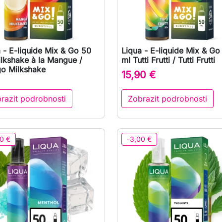
 - E-liquide Mix & Go 50
Liqua - E-liquide Mix & Go

Rychlý náhled

Rychlý náhled
lkshake à la Mangue /
ml Tutti Frutti / Tutti Frutti
o Milkshake
15,90 €
razit podrobnosti
Zobrazit podrobnosti
0 €
-3,00 €