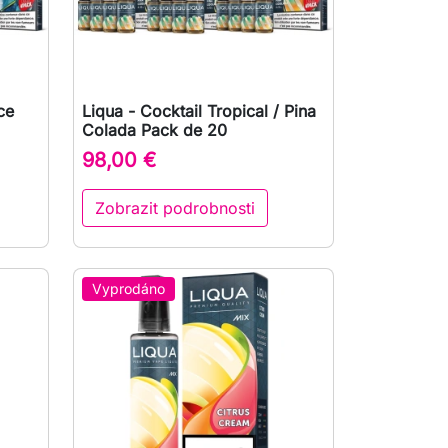
ce
Liqua - Cocktail Tropical / Pina

Rychlý náhled
Colada Pack de 20
98,00 €
Zobrazit podrobnosti
Vyprodáno