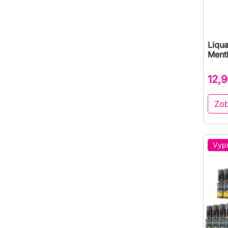
Liqua
Ment
12,9
Zob
Vyp