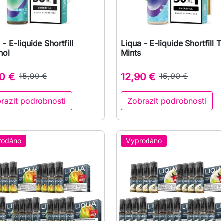
 - E-liquide Shortfill
Liqua - E-liquide Shortfill

Rychlý náhled

Rychlý náhled
hol
Mints
0 €
15,90 €
12,90 €
15,90 €
razit podrobnosti
Zobrazit podrobnosti
rodáno
Vyprodáno