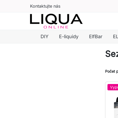
Kontaktujte nás
DIY
E-liquidy
ElfBar
E
Se
Počet p
Vyp