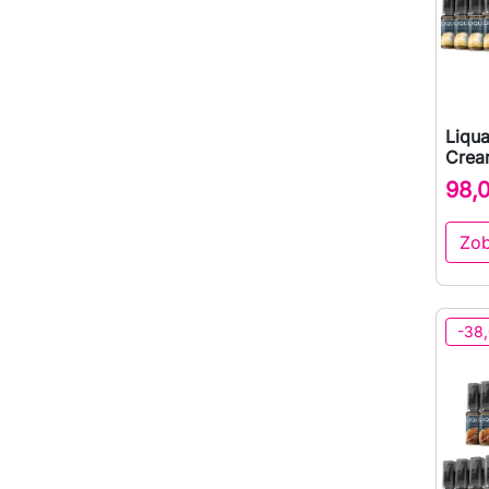
Liqu
Crea
98,
Zob
-38,