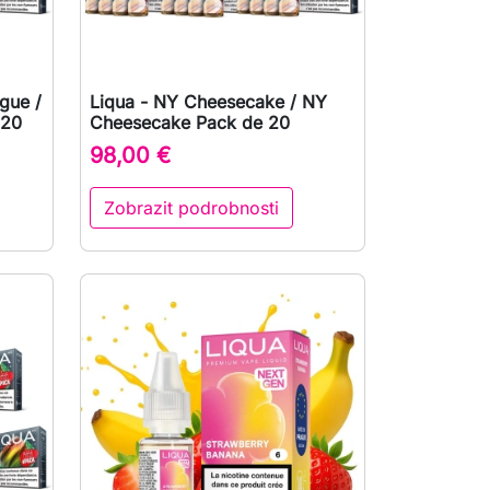
gue /
Liqua - NY Cheesecake / NY

Rychlý náhled
 20
Cheesecake Pack de 20
98,00 €
Zobrazit podrobnosti