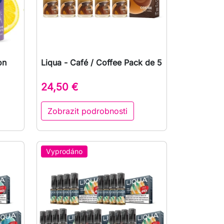
on
Liqua - Café / Coffee Pack de 5

Rychlý náhled
24,50 €
Zobrazit podrobnosti
Vyprodáno