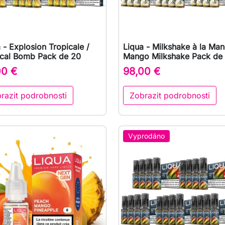
 - Explosion Tropicale /
Liqua - Milkshake à la Man

Rychlý náhled

Rychlý náhled
ical Bomb Pack de 20
Mango Milkshake Pack de
00 €
98,00 €
razit podrobnosti
Zobrazit podrobnosti
Vyprodáno