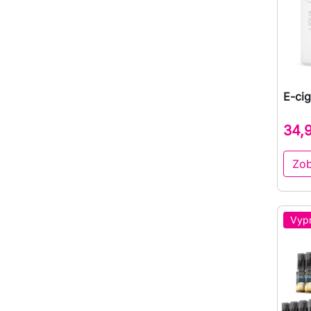
E-cig
34,
Zob
Vyp