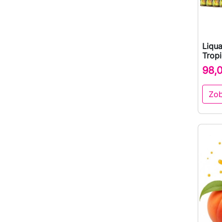
Liqua
Trop
98,
Zob