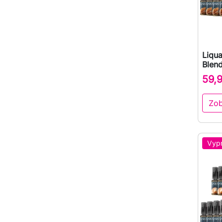
Liqua
Blen
59,
Zob
Vyp