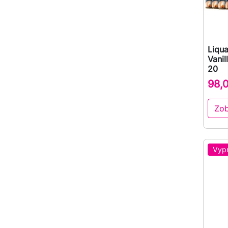
Liqua
Vani
20
98,
Zob
Vyp