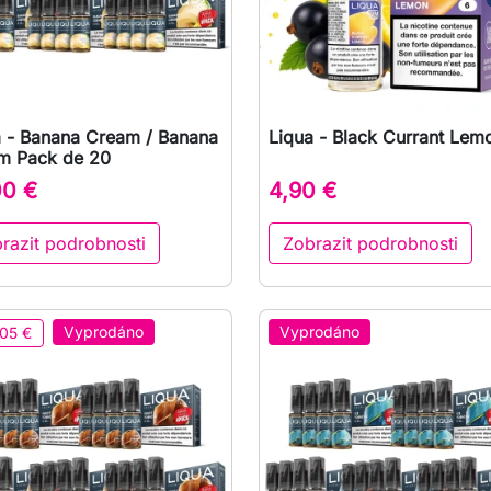
a - Banana Cream / Banana
Liqua - Black Currant Lem

Rychlý náhled

Rychlý náhled
m Pack de 20
00 €
4,90 €
razit podrobnosti
Zobrazit podrobnosti
Vyprodáno
Vyprodáno
05 €