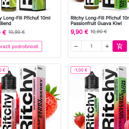
y Long-Fill Příchuť 10ml
Ritchy Long-Fill Příchuť 10

Rychlý náhled

Rychlý náhled
Blend
Passionfruit Guava Kiwi
9,90 €
10,90 €
0 €
10,90 €

razit podrobnosti


Přid
0 €
-1,00 €