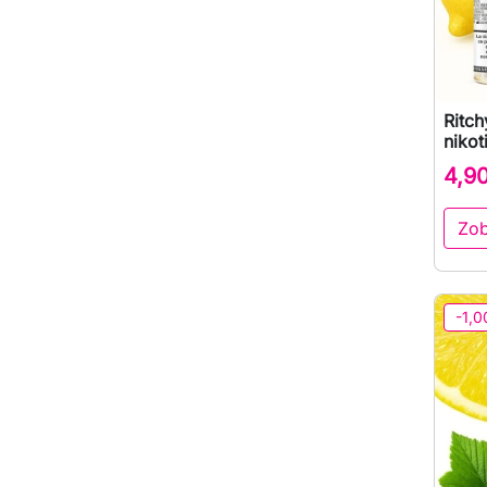
Ritc
nikot
4,9
Zob
-1,0