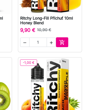
ml
Ritchy Long-Fill Příchuť 10ml

Rychlý náhled
Honey Blend
9,90 €
10,90 €



Přidat do košíku
-1,00 €