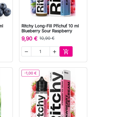
ml
Ritchy Long-Fill Příchuť 10 ml

Rychlý náhled
Blueberry Sour Raspberry
9,90 €
10,90 €



at do košíku
Přidat do košíku
-1,00 €