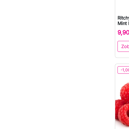
Ritch
Mint 
9,9
Zob
-1,0