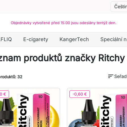
Objednávky vytvořené před 15:00 jsou odeslány tentýž den.
LFLIQ
E-cigarety
KangerTech
Speciální 
znam produktů značky Ritchy
sort
Seřadi
produktů: 32
0 €
-0,60 €