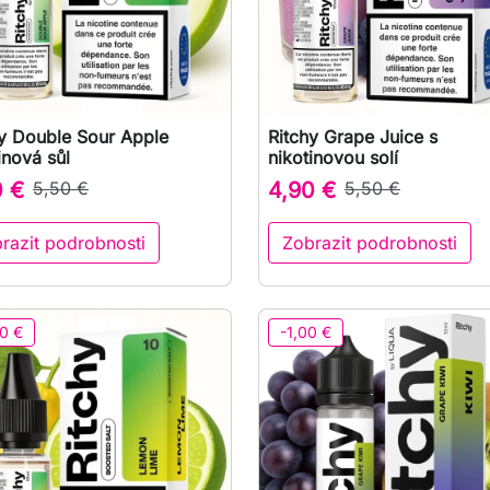
hy Double Sour Apple
Ritchy Grape Juice s

Rychlý náhled

Rychlý náhled
inová sůl
nikotinovou solí
0 €
5,50 €
4,90 €
5,50 €
razit podrobnosti
Zobrazit podrobnosti
0 €
-1,00 €