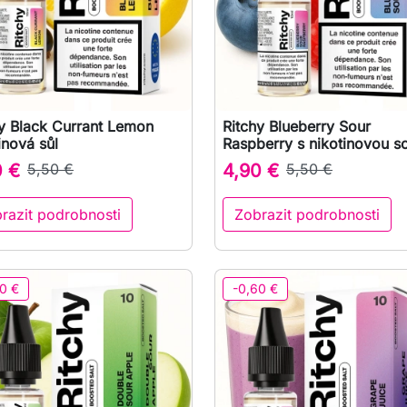
hy Black Currant Lemon
Ritchy Blueberry Sour

Rychlý náhled

Rychlý náhled
inová sůl
Raspberry s nikotinovou so
0 €
5,50 €
4,90 €
5,50 €
razit podrobnosti
Zobrazit podrobnosti
0 €
-0,60 €