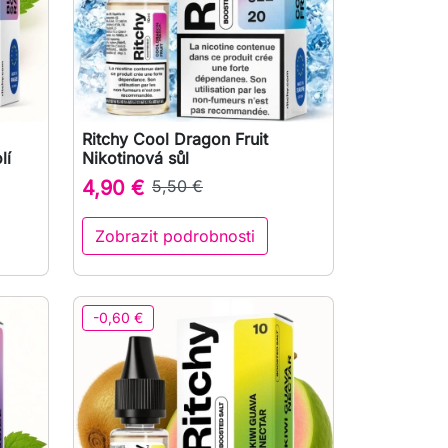
Ritchy Cool Dragon Fruit

Rychlý náhled
lí
Nikotinová sůl
4,90 €
5,50 €
Zobrazit podrobnosti
-0,60 €