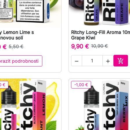
hy Lemon Lime s
Ritchy Long-Fill Aroma 10

Rychlý náhled

Rychlý náhled
inovou solí
Grape Kiwi
9,90 €
10,90 €
0 €
5,50 €

razit podrobnosti


Přid
0 €
-1,00 €