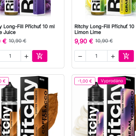
y Long-Fill Příchuť 10 ml
Ritchy Long-Fill Příchuť 10

Rychlý náhled

Rychlý náhled
e Juice
Limon Lime
0 €
10,90 €
9,90 €
10,90 €





Přidat do košíku
Přid
Vyprodáno
0 €
-1,00 €