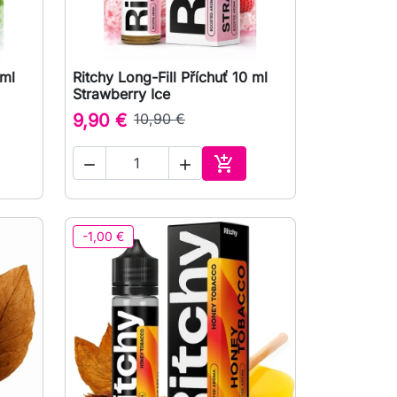
 ml
Ritchy Long-Fill Příchuť 10 ml

Rychlý náhled
Strawberry Ice
9,90 €
10,90 €



at do košíku
Přidat do košíku
-1,00 €