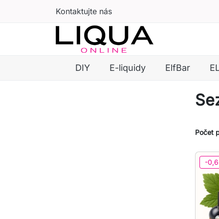
Kontaktujte nás
DIY
E-liquidy
ElfBar
E
Se
Počet 
-0,6