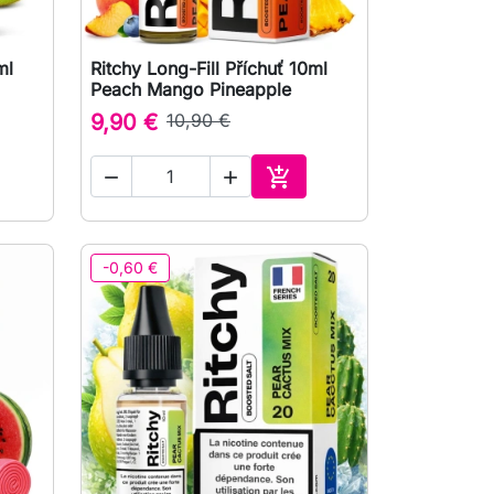
ml
Ritchy Long-Fill Příchuť 10ml

Rychlý náhled
Peach Mango Pineapple
9,90 €
10,90 €



at do košíku
Přidat do košíku
-0,60 €