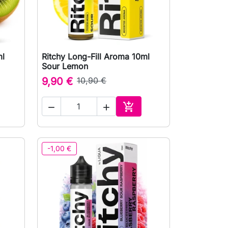
ml
Ritchy Long-Fill Aroma 10ml

Rychlý náhled
Sour Lemon
9,90 €
10,90 €



at do košíku
Přidat do košíku
-1,00 €