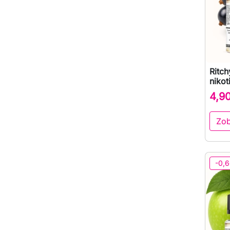
Ritc
nikot
4,9
Zob
-0,6