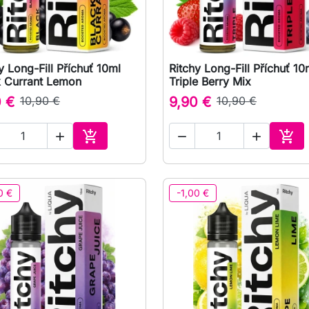
y Long-Fill Příchuť 10ml
Ritchy Long-Fill Příchuť 10

Rychlý náhled

Rychlý náhled
k Currant Lemon
Triple Berry Mix
0 €
10,90 €
9,90 €
10,90 €





Přidat do košíku
Přid
0 €
-1,00 €