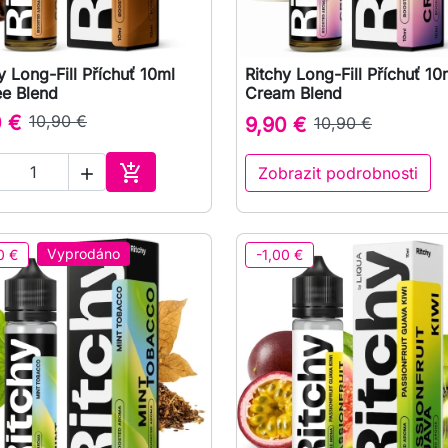
y Long-Fill Příchuť 10ml
Ritchy Long-Fill Příchuť 10

Rychlý náhled

Rychlý náhled
ee Blend
Cream Blend
0 €
10,90 €
9,90 €
10,90 €

Zobrazit podrobnosti

Přidat do košíku
Vyprodáno
0 €
-1,00 €