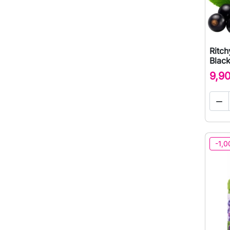
Ritch
Blac
9,9

-1,0