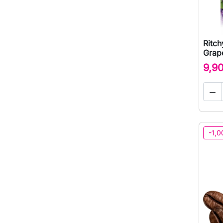
Ritch
Grap
9,9

-1,0