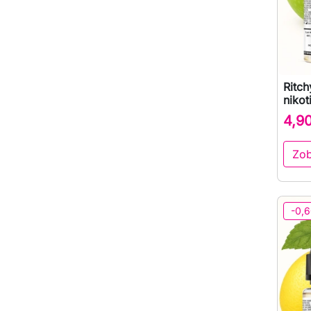
Ritc
nikot
4,9
Zob
-0,6