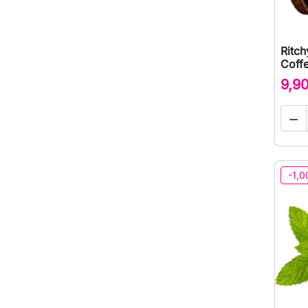
Ritch
Coff
9,9

-1,0