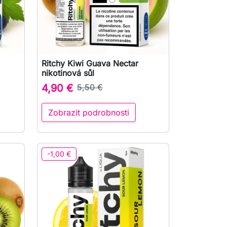
Ritchy Kiwi Guava Nectar

Rychlý náhled
nikotinová sůl
4,90 €
5,50 €
Zobrazit podrobnosti
-1,00 €