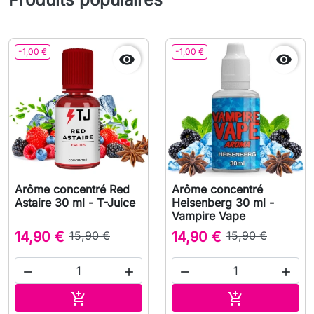
-1,00 €
-1,00 €


Arôme concentré Red
Arôme concentré
Astaire 30 ml - T-Juice
Heisenberg 30 ml -
Vampire Vape
14,90 €
15,90 €
14,90 €
15,90 €




Ajouter au panier
Ajouter au pa

