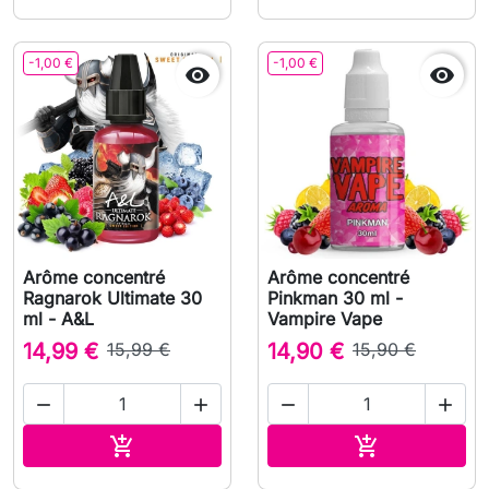
-1,00 €
-1,00 €


Arôme concentré
Arôme concentré
Ragnarok Ultimate 30
Pinkman 30 ml -
ml - A&L
Vampire Vape
14,99 €
15,99 €
14,90 €
15,90 €




Ajouter au panier
Ajouter au pa

