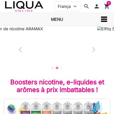
0
search
person
shopping_cart
MENU
ELFLIQ
Boosters nicotine, e-liquides et
arômes à prix imbattables !