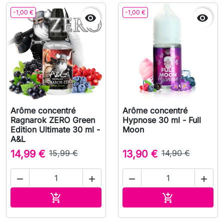
-1,00 €
-1,00 €


Arôme concentré
Arôme concentré
Ragnarok ZERO Green
Hypnose 30 ml - Full
Edition Ultimate 30 ml -
Moon
A&L
14,99 €
15,99 €
13,90 €
14,90 €




Ajouter au panier
Ajouter au pa

