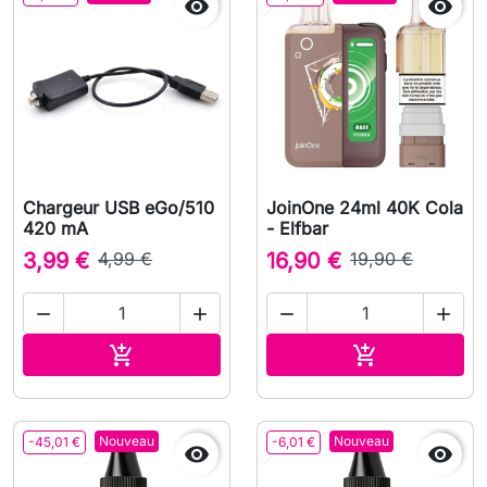


Chargeur USB eGo/510
JoinOne 24ml 40K Cola
420 mA
- Elfbar
3,99 €
4,99 €
16,90 €
19,90 €




Ajouter au panier
Ajouter au pa


Nouveau
Nouveau
-45,01 €
-6,01 €

