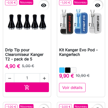
Nouveau
Nouveau
-0,10 €
-1,00 €


Drip Tip pour
Kit Kanger Evo Pod -
Clearomiseur Kanger
Kangertech
T2 - pack de 5
4,90 €
5,00 €
9,90 €
10,90 €


Ajouter au panier

Voir détails
Nouveau
Nouveau
-1,00 €
-3,00 €