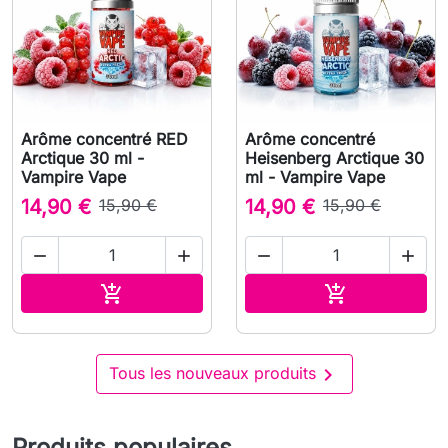
Arôme concentré RED
Arôme concentré
Arctique 30 ml -
Heisenberg Arctique 30
Vampire Vape
ml - Vampire Vape
14,90 €
15,90 €
14,90 €
15,90 €




Ajouter au panier
Ajouter au pa



Tous les nouveaux produits
Produits populaires