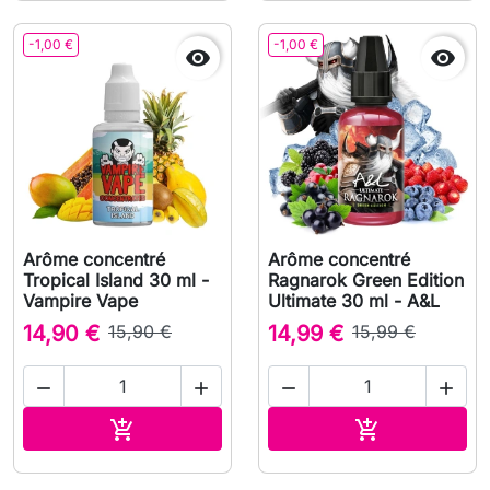
-1,00 €
-1,00 €


Arôme concentré
Arôme concentré
Tropical Island 30 ml -
Ragnarok Green Edition
Vampire Vape
Ultimate 30 ml - A&L
14,90 €
15,90 €
14,99 €
15,99 €




Ajouter au panier
Ajouter au pa

