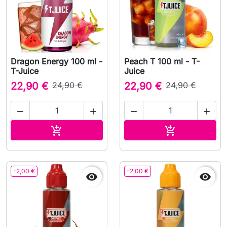
Dragon Energy 100 ml -
Peach T 100 ml - T-
T-Juice
Juice
22,90 €
24,90 €
22,90 €
24,90 €




Ajouter au panier
Ajouter au pa


-2,00 €
-2,00 €

