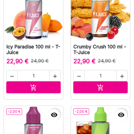
Icy Paradise 100 ml - T-
Crumby Crush 100 ml -
Juice
T-Juice
22,90 €
24,90 €
22,90 €
24,90 €




Ajouter au panier
Ajouter au pa


-2,00 €
-2,00 €

