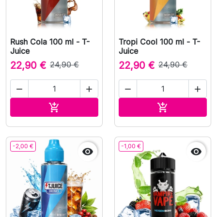
Rush Cola 100 ml - T-
Tropi Cool 100 ml - T-
Juice
Juice
22,90 €
24,90 €
22,90 €
24,90 €




Ajouter au panier
Ajouter au pa


-2,00 €
-1,00 €

