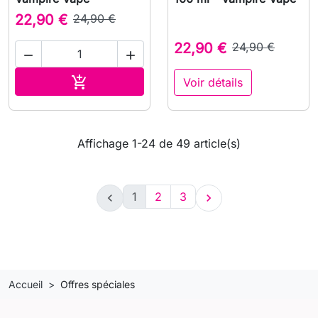
22,90 €
24,90 €
22,90 €
24,90 €


Ajouter au panier

Voir détails
Affichage 1-24 de 49 article(s)
1
2
3


Accueil
Offres spéciales