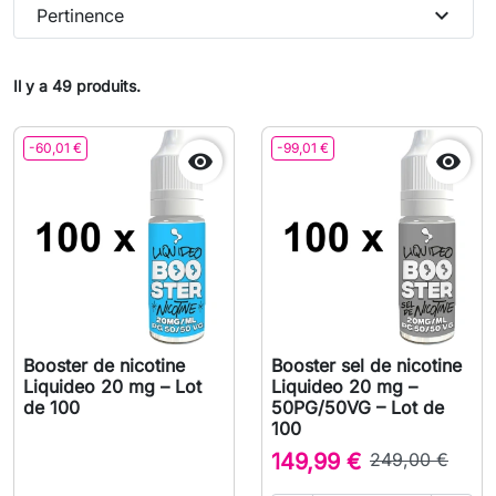
expand_more
Pertinence
Il y a 49 produits.
-60,01 €
-99,01 €


Booster de nicotine
Booster sel de nicotine
Liquideo 20 mg – Lot
Liquideo 20 mg –
de 100
50PG/50VG – Lot de
100
149,99 €
249,00 €