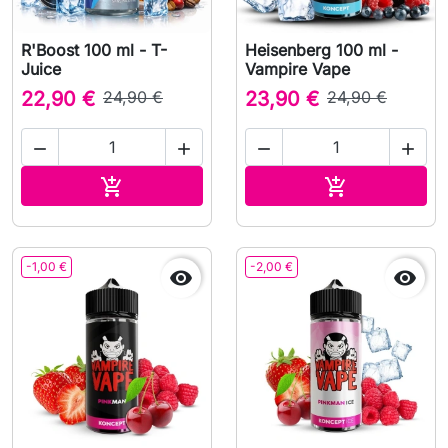
R'Boost 100 ml - T-
Heisenberg 100 ml -
Juice
Vampire Vape
22,90 €
24,90 €
23,90 €
24,90 €




Ajouter au panier
Ajouter au pa


-1,00 €
-2,00 €

