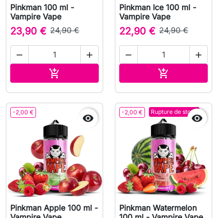
Pinkman 100 ml -
Pinkman Ice 100 ml -
Vampire Vape
Vampire Vape
23,90 €
24,90 €
22,90 €
24,90 €




Ajouter au panier
Ajouter au pa


Rupture de stock
-2,00 €
-2,00 €


Pinkman Apple 100 ml -
Pinkman Watermelon
Vampire Vape
100 ml - Vampire Vape