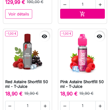
129,99 €
190,00 €


Ajouter au pa

Voir détails
-1,00 €
-1,00 €


Red Astaire Shortfill 50
Pink Astaire Shortfill 50
ml - T-Juice
ml - T-Juice
18,90 €
19,90 €
18,90 €
19,90 €



