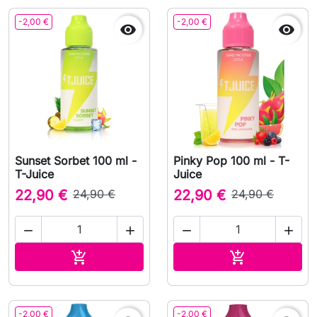
-2,00 €
-2,00 €


Sunset Sorbet 100 ml -
Pinky Pop 100 ml - T-
T-Juice
Juice
22,90 €
24,90 €
22,90 €
24,90 €




Ajouter au panier
Ajouter au pa


-2,00 €
-2,00 €