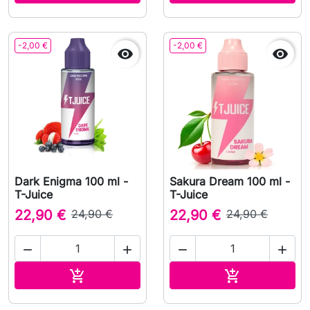
-2,00 €
-2,00 €


Dark Enigma 100 ml -
Sakura Dream 100 ml -
T-Juice
T-Juice
22,90 €
24,90 €
22,90 €
24,90 €




Ajouter au panier
Ajouter au pa

