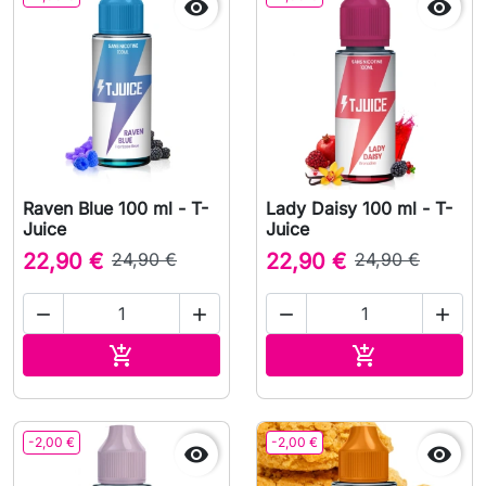


Raven Blue 100 ml - T-
Lady Daisy 100 ml - T-
Juice
Juice
22,90 €
24,90 €
22,90 €
24,90 €




Ajouter au panier
Ajouter au pa


-2,00 €
-2,00 €

