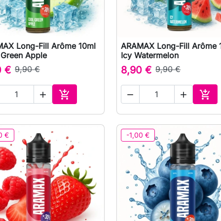
AX Long-Fill Arôme 10ml
ARAMAX Long-Fill Arôme 

Aperçu rapide

Aperçu rapide
 Green Apple
Icy Watermelon
0 €
9,90 €
8,90 €
9,90 €





Ajouter au panier
Ajou
0 €
-1,00 €