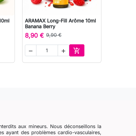
10ml
ARAMAX Long-Fill Arôme 10ml

Aperçu rapide
Banana Berry
8,90 €
9,90 €



ter au panier
Ajouter au panier
nterdits aux mineurs. Nous déconseillons la
s ayant des problèmes cardio-vasculaires,