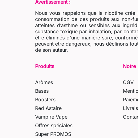
Avertissement :
Nous vous rappelons que la nicotine crée u
consommation de ces produits aux non-fum
atteintes d’asthme ou sensibles aux ingré
substance toxique par inhalation, par contac
être éliminés d'une manière sûre, conformém
peuvent être dangereux, nous déclinons tout
de son auteur.
Produits
Notre 
Arômes
CGV
Bases
Mentio
Boosters
Paieme
Red Astaire
Livrai
Vampire Vape
Conta
Offres spéciales
Super PROMOS