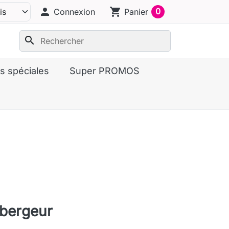
person
shopping_cart
0
Connexion
Panier
search
s spéciales
Super PROMOS
bergeur