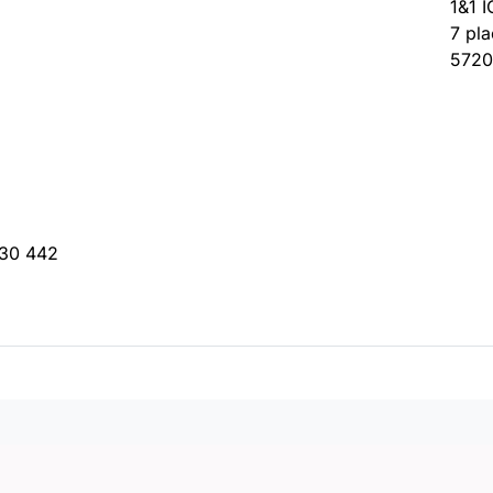
1&1 
7 pla
572
230 442