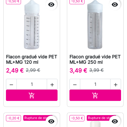
-0,50 €
-0,50 €


Flacon gradué vide PET
Flacon gradué vide PET
ML+MG 120 ml
ML+MG 250 ml
2,49 €
2,99 €
3,49 €
3,99 €




Ajouter au panier
Ajouter au pa


Rupture de stock
Rupture de stock
-0,20 €
-0,50 €

