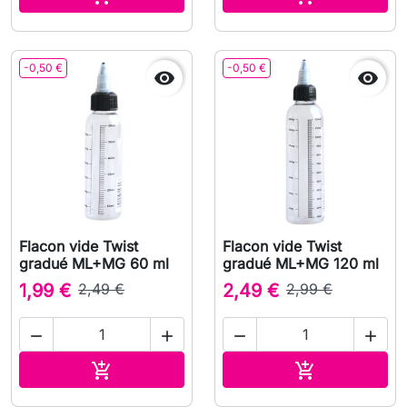
-0,50 €
-0,50 €


Flacon vide Twist
Flacon vide Twist
gradué ML+MG 60 ml
gradué ML+MG 120 ml
1,99 €
2,49 €
2,49 €
2,99 €




Ajouter au panier
Ajouter au pa

