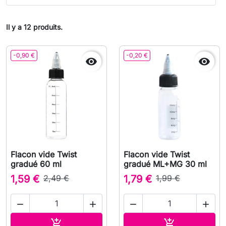
Il y a 12 produits.
-0,90 €
-0,20 €


Flacon vide Twist
Flacon vide Twist
gradué 60 ml
gradué ML+MG 30 ml
1,59 €
2,49 €
1,79 €
1,99 €




Ajouter au panier
Ajouter au pa

