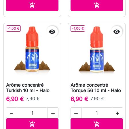
Ajouter au panier
Ajouter au pa


-1,00 €
-1,00 €


Arôme concentré
Arôme concentré
Turkish 10 ml - Halo
Torque 56 10 ml - Halo
6,90 €
7,90 €
6,90 €
7,90 €




Ajouter au panier
Ajouter au pa

