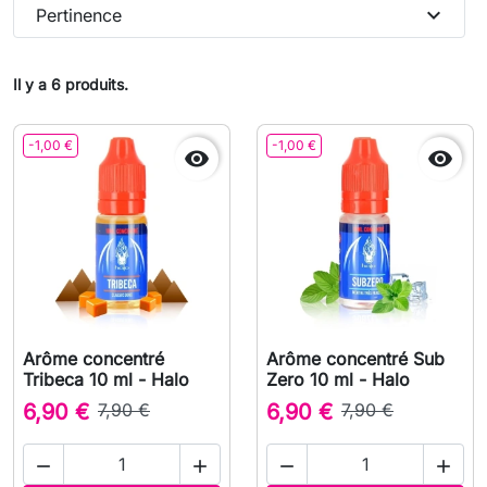
expand_more
Pertinence
Il y a 6 produits.
-1,00 €
-1,00 €


Arôme concentré
Arôme concentré Sub
Tribeca 10 ml - Halo
Zero 10 ml - Halo
6,90 €
7,90 €
6,90 €
7,90 €



