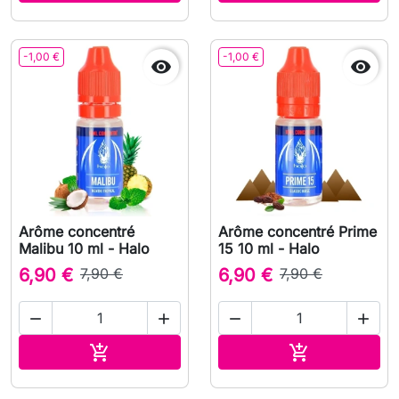
-1,00 €
-1,00 €


Arôme concentré
Arôme concentré Prime
Malibu 10 ml - Halo
15 10 ml - Halo
6,90 €
7,90 €
6,90 €
7,90 €




Ajouter au panier
Ajouter au pa

