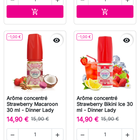




Ajouter au panier
Ajouter au pa


-1,00 €
-1,00 €


Arôme concentré
Arôme concentré
Strawberry Macaroon
Strawberry Bikini Ice 30
30 ml - Dinner Lady
ml - Dinner Lady
14,90 €
15,90 €
14,90 €
15,90 €



