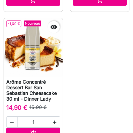
Nouveau
-1,00 €

Arôme Concentré
Dessert Bar San
Sebastian Cheesecake
30 ml - Dinner Lady
14,90 €
15,90 €


Ajouter au panier