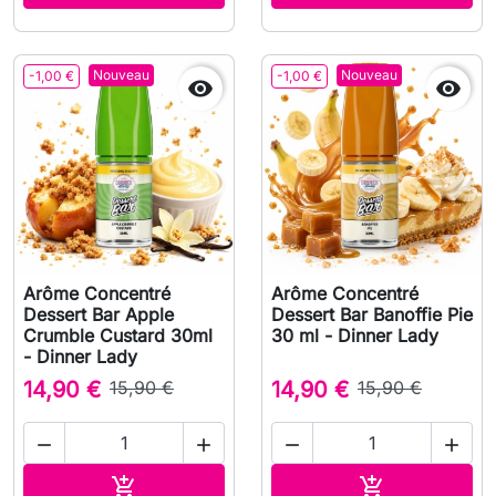
Nouveau
Nouveau
-1,00 €
-1,00 €


Arôme Concentré
Arôme Concentré
Dessert Bar Apple
Dessert Bar Banoffie Pie
Crumble Custard 30ml
30 ml - Dinner Lady
- Dinner Lady
14,90 €
15,90 €
14,90 €
15,90 €




Ajouter au panier
Ajouter au pa

