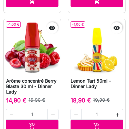
Ajouter au panier
Ajouter au pa


-1,00 €
-1,00 €


Arôme concentré Berry
Lemon Tart 50ml -
Blaste 30 ml - Dinner
Dinner Lady
Lady
14,90 €
15,90 €
18,90 €
19,90 €




Ajouter au panier
Ajouter au pa

