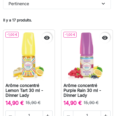
expand_more
Pertinence
Il y a 17 produits.
-1,00 €
-1,00 €


Arôme concentré
Arôme concentré
Lemon Tart 30 ml -
Purple Rain 30 ml -
Dinner Lady
Dinner Lady
14,90 €
15,90 €
14,90 €
15,90 €