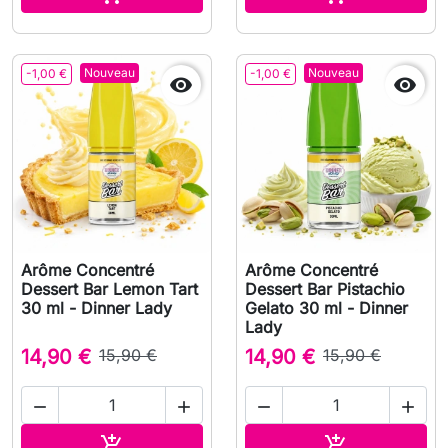
Nouveau
Nouveau
-1,00 €
-1,00 €


Arôme Concentré
Arôme Concentré
Dessert Bar Lemon Tart
Dessert Bar Pistachio
30 ml - Dinner Lady
Gelato 30 ml - Dinner
Lady
14,90 €
15,90 €
14,90 €
15,90 €




Ajouter au panier
Ajouter au pa

