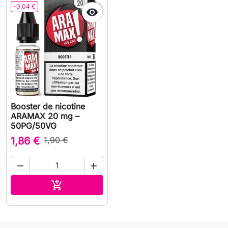
-0,04 €

Booster de nicotine
ARAMAX 20 mg –
50PG/50VG
1,86 €
1,90 €


Ajouter au panier
