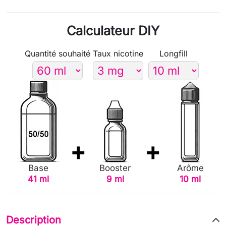
Calculateur DIY
Quantité souhaité
Taux nicotine
Longfill
Base
Booster
Arôme
41 ml
9 ml
10 ml
Description