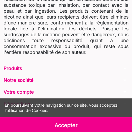
substance toxique par inhalation, par contact avec la
peau et par ingestion. Les produits contenant de la
nicotine ainsi que leurs récipients doivent être éliminés
d'une manière sûre, conformément à la règlementation
locale liée à l'élimination des déchets. Puisque les
surdosages de la nicotine peuvent être dangereux, nous
déclinons toute responsabilité quant à une
consommation excessive du produit, qui reste sous
l'entière responsabilité de son auteur.
arrow_drop_down
Produits
arrow_drop_down
Notre société
arrow_drop_down
Votre compte
arrow_drop_down
Informations
En poursuivant votre navigation sur ce site, vous acceptez
l’utilisation de Cookies.
© 2026 - LIQUA Online™
Accepter