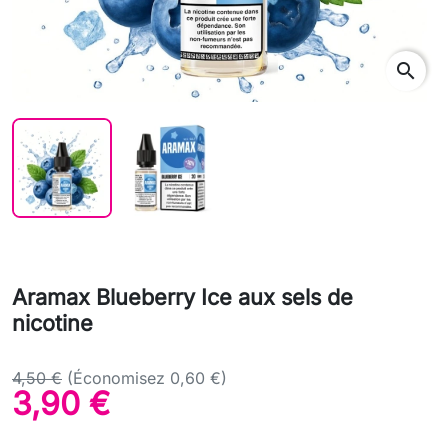
search
Aramax Blueberry Ice aux sels de
nicotine
4,50 €
(Économisez 0,60 €)
3,90 €