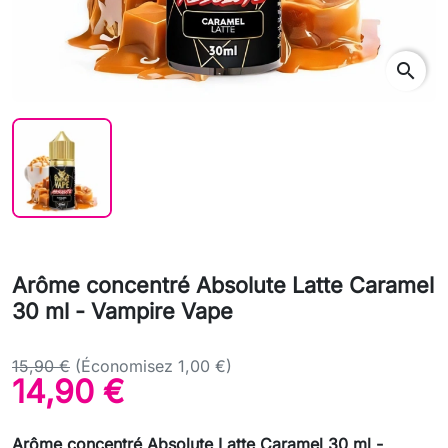
search
Arôme concentré Absolute Latte Caramel
30 ml - Vampire Vape
15,90 €
(Économisez 1,00 €)
14,90 €
Arôme concentré Absolute Latte Caramel 30 ml -