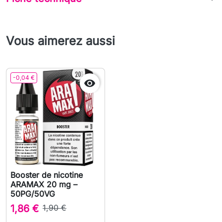
Vous aimerez aussi
-0,04 €

Booster de nicotine
ARAMAX 20 mg –
50PG/50VG
1,86 €
1,90 €