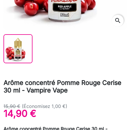
search
Arôme concentré Pomme Rouge Cerise
30 ml - Vampire Vape
15,90 €
(Économisez 1,00 €)
14,90 €
Arôme concentré Pomme Rouge Cerise 30 ml -